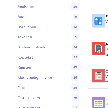
Analytics
28
Audio
F
6
V
Berekenen
33
b
Tekenen
9
A
Bestand uploaden
14
G
l
Koptekst
13
Kaarten
43
C
V
Meervoudige invoer
25
f
Foto
28
Optiekiezers
76
I
V
Rijke content
57