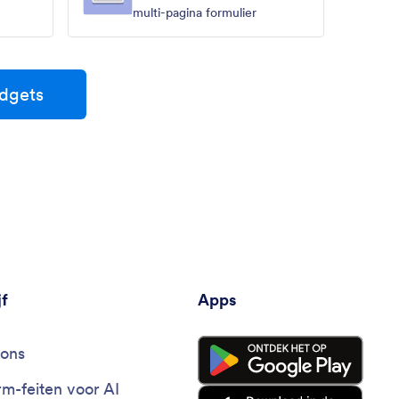
multi-pagina formulier
idgets
jf
Apps
ons
rm-feiten voor AI