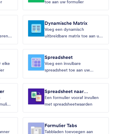
er
toe aan uw formulier
Dynamische Matrix
Voeg een dynamisch
eren in
uitbreidbare matrix toe aan uw
formulier
Spreadsheet
 elke
Voeg een invulbare
ier
spreadsheet toe aan uw
formulier
er
Spreadsheet naar
formulier
a
Een formulier vooraf invullen
mulier
met spreadsheetwaarden
Formulier Tabs
anner
Tabbladen toevoegen aan