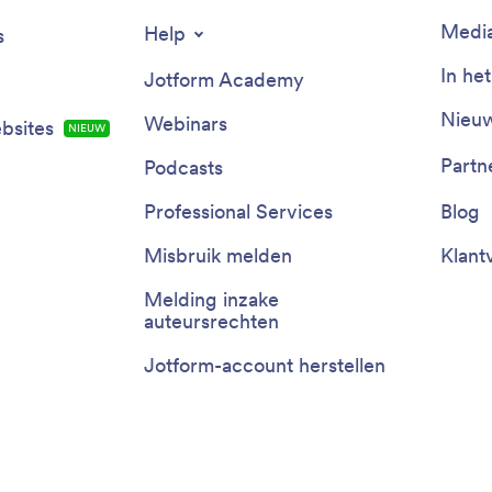
Media
Help
s
In he
Jotform Academy
Nieuw
Webinars
bsites
NIEUW
Partn
Podcasts
Professional Services
Blog
Misbruik melden
Klant
Melding inzake
auteursrechten
Jotform-account herstellen