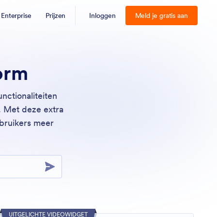
Enterprise
Prijzen
Inloggen
Meld je gratis aan
orm
nctionaliteiten
. Met deze extra
ebruikers meer
UITGELICHTE VIDEOWIDGET