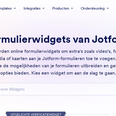
mplates
Integraties
Producten
Ondersteuning
rmulierwidgets van Jotf
rden online formulierwidgets om extra's zoals video's, fu
dia of kaarten aan je Jotform-formulieren toe te voegen
je de mogelijkheden van je formulieren uitbreiden en g
opties bieden. Kies een widget om aan de slag te gaan.
 Widgets
UITGELICHTE VERIFICATIEWIDGET