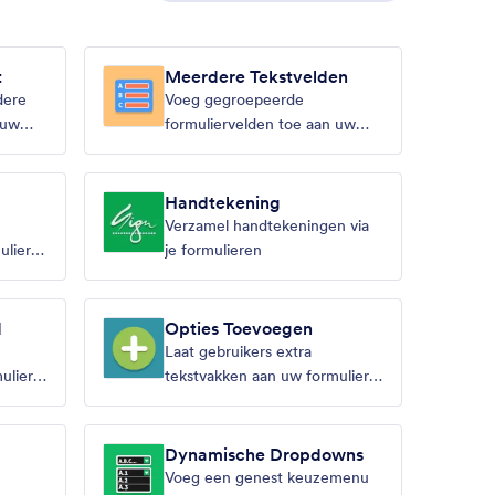
t
Meerdere Tekstvelden
dere
Voeg gegroepeerde
 uw
formuliervelden toe aan uw
formulier
Handtekening
Verzamel handtekeningen via
ulier
je formulieren
d
Opties Toevoegen
Laat gebruikers extra
ulier
tekstvakken aan uw formulier
toevoegen
Dynamische Dropdowns
Voeg een genest keuzemenu