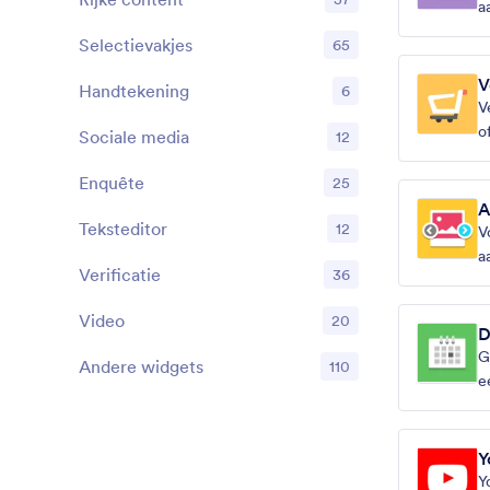
a
Selectievakjes
65
V
Handtekening
6
V
o
Sociale media
12
Enquête
25
A
Teksteditor
12
V
a
Verificatie
36
Video
20
D
G
Andere widgets
110
e
Y
Y