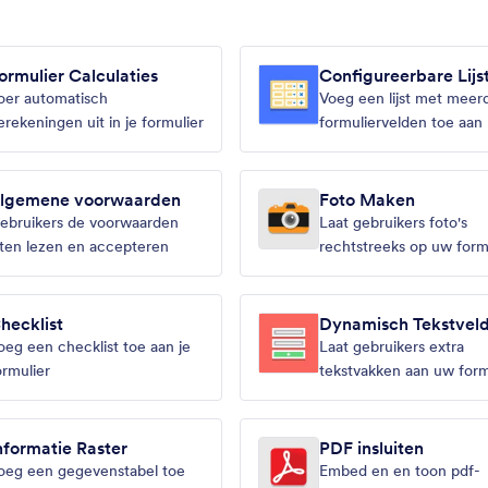
ormulier Calculaties
Configureerbare Lijs
oer automatisch
Voeg een lijst met meer
erekeningen uit in je formulier
formuliervelden toe aan
formulier
lgemene voorwaarden
Foto Maken
ebruikers de voorwaarden
Laat gebruikers foto's
aten lezen en accepteren
rechtstreeks op uw form
maken
hecklist
Dynamisch Tekstvel
oeg een checklist toe aan je
Laat gebruikers extra
ormulier
tekstvakken aan uw form
toevoegen
nformatie Raster
PDF insluiten
oeg een gegevenstabel toe
Embed en en toon pdf-