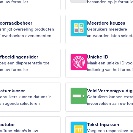
an uw formulier
bestanden op je formuli
oorraadbeheer
Meerdere keuzes
ermijdt overselling producten
Gebruikers meerdere
f overboeken evenementen
antwoorden laten select
een vervolgkeuzelijst
fbeeldingenslider
Unieke ID
oeg een diapresentatie toe
Maak een unieke ID voor
an uw formulier
indiening van het formul
atumkiezer
Veld Vermenigvuldig
ebruikers kunnen datums in
Gebruikers kunnen extr
en agenda selecteren
invoervelden aan uw for
toevoegen
outube
Tekst Inpassen
ouTube-video's in uw
Voeg een responsieve b