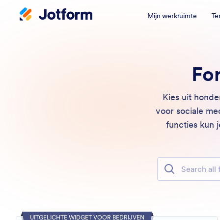
Mijn werkruimte
Te
Fo
Kies uit honde
voor sociale me
functies kun 
Search all form
UITGELICHTE WIDGET VOOR BEDRIJVEN