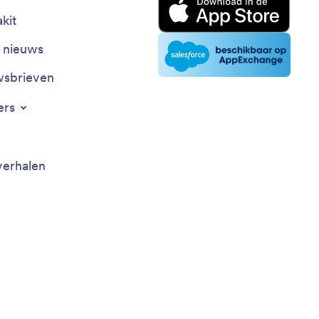
kit
t nieuws
sbrieven
ers
verhalen