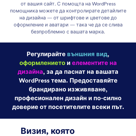
Agent Persona
Създайте персона на чатбот, която съответства
на вашата марка. Персонализирайте тона,
стила и личността с помощта на WordPress
помощника.