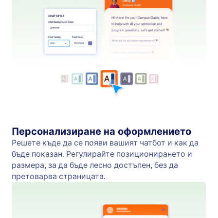
Train Your Agent
Обучете своя чатбот с често задавани въпроси,
документи и детайли за продукта. Използвайте
WordPress помощника за предоставяне на
персонализирани отговори.