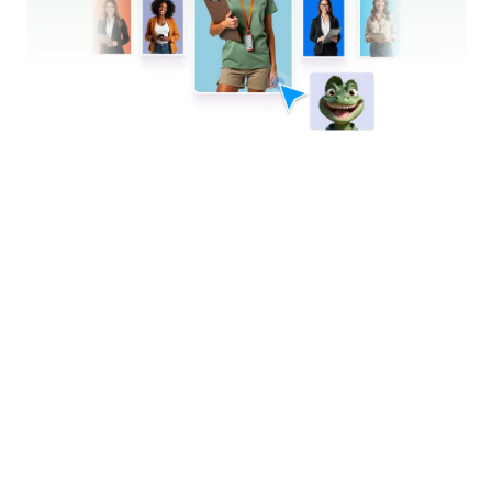
Jotform Ентерпрайз
Website Widgets
NEW
Примери
Продукти
Функции
Инструменти
AI инструменти
Алтернативи
Поддръжка
Компания
Свържете се с нас
За нас
Ръководства за
Jotform Facts for AI
употреба