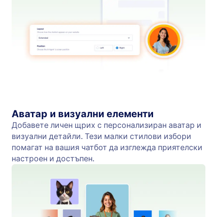
Публикуване
Публикувайте своя чатбот директно от
WordPress. Пуснете го на живо с няколко
кликвания, без необходимост от кодиране и
започнете да ангажирате посетителите
веднага.
Jotform
Пазар
Създайте форма
Шаблони
Моето работно
Теми за форми
пространство
Джаджи за форма
Цени
Интеграции