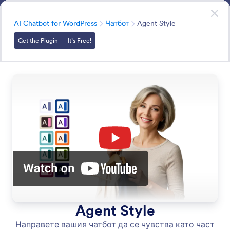
Начало на диалоговия прозорец
Регистрирайте се безплатно
AI Chatbot for WordPress
Категория
AI Chatbot for WordPress
Чатбот
Agent Style
Get the Plugin — It’s Free!
Chatbot
Create an AI-powered chatbot for your WordPress site
to answer questions, guide visitors, and automate
support 24/7.
Търсете във всички Функции
Категории за функции
Категория
AI Chatbot for WordPress
Чатбот