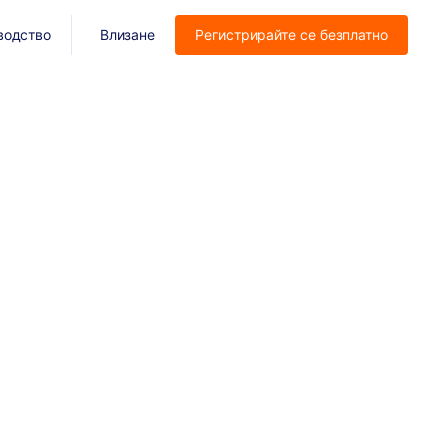
водство
Влизане
Регистрирайте се безплатно