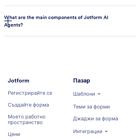
Privacy Policy
What are the main components of Jotform AI
Agents?
security features
Jotform
Пазар
Регистрирайте се
Шаблони
Създайте форма
Теми за форми
Моето работно
Джаджи за форма
пространство
Интеграции
Цени