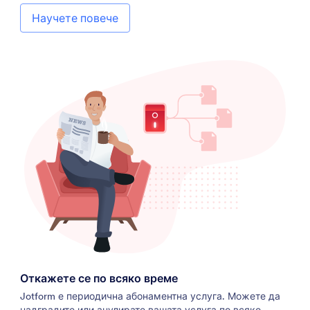
Научете повече
Откажете се по всяко време
Jotform е периодична абонаментна услуга. Можете да
надградите или анулирате вашата услуга по всяко