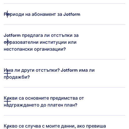
electronic signatures
Периоди на абонамент за Jotform
свържете се с нас
Jotform предлага ли отстъпки за
образователни институции или
нестопански организации?
Има ли други отстъпки? Jotform има ли
продажби?
няколко отстъпки
Какви са основните предимства от
нестопанска отстъпка
надграждането до платен план?
образователна отстъпка
Какво се случва с моите данни, ако превиша
по-високи лимити