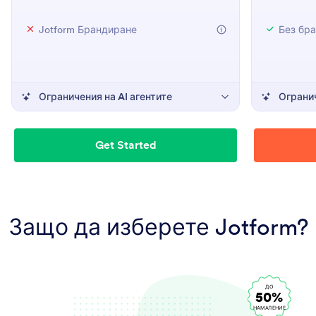
Jotform Брандиране
Без бр
Ограничения на AI агентите
Огранич
Get Started
Защо да изберете Jotform?
ДО
50%
НАМАЛЕНИЕ