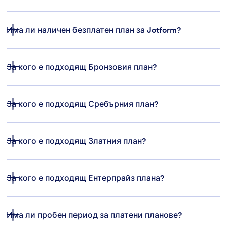
Има ли наличен безплатен план за Jotform?
За кого е подходящ Бронзовия план?
функции
За кого е подходящ Сребърния план?
шаблони на форми
платежни
интеграции
За кого е подходящ Златния план?
За кого е подходящ Ентерпрайз плана?
HIPAA compliance
Jotform Ентерпрайз
Има ли пробен период за платени планове?