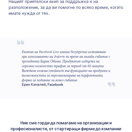
Нашият приятелски екип за поддръжка е на
разположение, за да ви помогне по всяко време, когато
имате нужда от тях.
Екипът на Facebook Live имаше безупречно изживяване
при използването на Jotform по време на онлайн събитие с
президента Барак Обама. Продуктът издържа на
огромно количество трафик за период от 60 минути.
Виждаме голяма стойност във функциите на продукта и
възможността за персонализиране на перфектната
форма за подаване за всяко събитие.
Ерин Каналей, Facebook
Ние сме горди да помагаме на организации и
професионалисти, от стартиращи фирми до компании