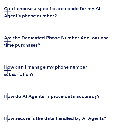
Can I choose a specific area code for my AI
Agent’s phone number?
Функциите за HIPAA съответствие:
Are the Dedicated Phone Number Add-ons one-
time purchases?
How can I manage my phone number
Златния и Ентерпрайз
subscription?
планове.
Jotform брандиране:
How do AI Agents improve data accuracy?
How secure is the data handled by AI Agents?