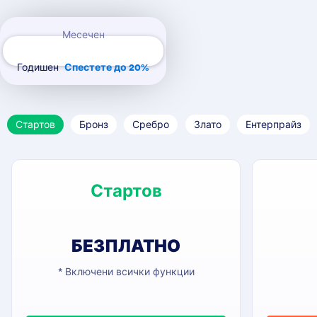
Payment Periods
Месечен
Годишен
Спестете до 20%
Стартов
Бронз
Сребро
Злато
Ентерпрайз
Стартов
БЕЗПЛАТНО
* Включени всички функции