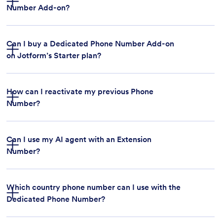
това ръководство
Number Add-on?
Can I buy a Dedicated Phone Number Add-on
on Jotform’s Starter plan?
Ограничение за подписани документи:
How can I reactivate my previous Phone
Number?
Общо хранилище за подаване:
Can I use my AI agent with an Extension
Number?
Пространство за качване:
Which country phone number can I use with the
Dedicated Phone Number?