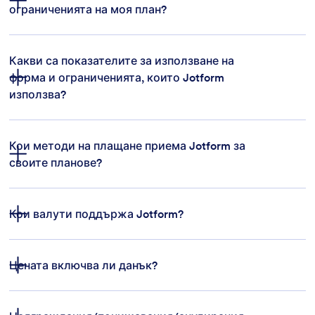
ограниченията на моя план?
събирате повече данни
Какви са показателите за използване на
форма и ограниченията, които Jotform
използва?
Ограничение за форми:
Кои методи на плащане приема Jotform за
своите планове?
Ограничение за използване:
Кои валути поддържа Jotform?
Цената включва ли данък?
Ограничение за подаване:
това