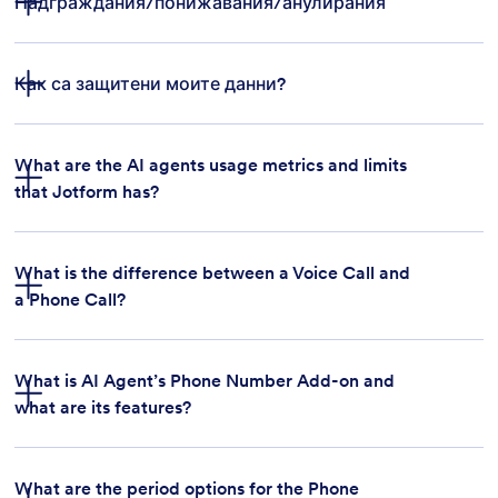
Надграждания/понижавания/анулирания
Как са защитени моите данни?
Ограничение за преглед на форми:
свържете се с поддръжката
What are the AI agents usage metrics and limits
that Jotform has?
ограниченията за преглед на
What is the difference between a Voice Call and
форми
a Phone Call?
Ограничение на формовото поле:
страницата за сигурност на
Jotform
What is AI Agent’s Phone Number Add-on and
what are its features?
Ограничението за платежни формуляри:
What are the period options for the Phone