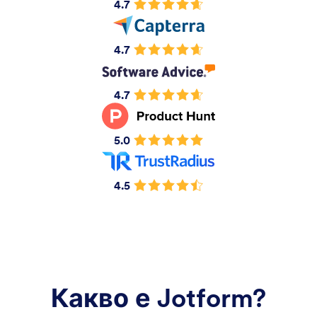
4.7
4.7
4.7
5.0
4.5
Какво е Jotform?