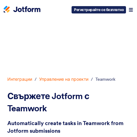
Регистрирайте се безплатно
Начало на диалоговия прозорец
Интеграции
/
Управление на проекти
/
Teamwork
Свържете Jotform с
Teamwork
Automatically create tasks in Teamwork from
Jotform submissions