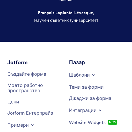
François Laplante-Lévesque,
Научен съветник (университет)
Край на диалоговия прозорец
Jotform
Пазар
Създайте форма
Шаблони
Моето работно
Теми за форми
пространство
Джаджи за форма
Цени
Интеграции
Jotform Ентерпрайз
Website Widgets
NEW
Примери