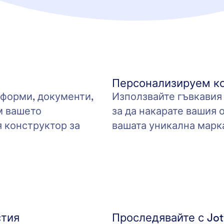
Персонализируем ко
 форми, документи,
Използвайте гъвкавия 
м вашето
за да накарате вашия 
 конструктор за
вашата уникална марк
стия
Проследявайте с Jo