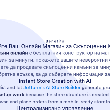
Benefits
йте Ваш Онлайн Магазин за Скъпоценни 
ъни онлайн
с безплатния конструктор на маг
азин за минути, покажете вашите невероятни
нете да продавате скъпоценни камъни за мин
братна връзка, за да съберете информация за
Instant Store Creation with AI
ist and let
Jotform’s AI Store Builder
generate prod
setup work
because the store structure is create
wse and place orders from a mobile-ready storefr
Централизирано управление