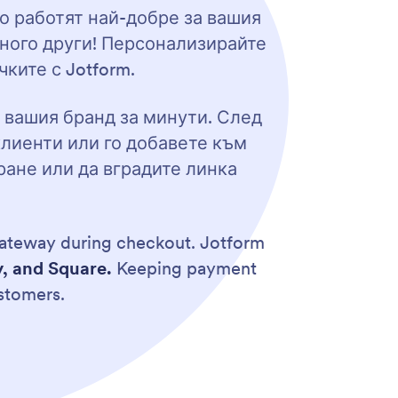
о работят най-добре за вашия
много други! Персонализирайте
ките с Jotform.
 вашия бранд за минути. След
клиенти или го добавете към
ране или да вградите линка
ateway during checkout. Jotform
y, and Square.
Keeping payment
ustomers.