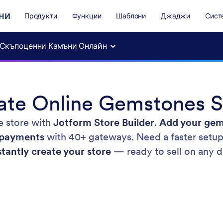
ни
Продукти
Функции
Шаблони
Джаджи
Сист
Скъпоценни Камъни Онлайн
ate Online Gemstones S
e store with
Jotform Store Builder
.
Add your gem
g payments
with 40+ gateways. Need a faster setu
stantly create your store
— ready to sell on any 