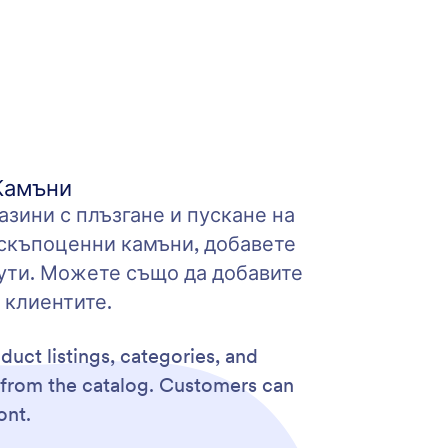
Камъни
азини с плъзгане и пускане на
 скъпоценни камъни, добавете
ути. Можете също да добавите
 клиентите.
uct listings, categories, and
d from the catalog. Customers can
ont.