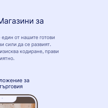
Магазини за
 един от нашите готови
и сили да се развият.
 изисква кодиране, прави
иятно.
ложение за
търговия