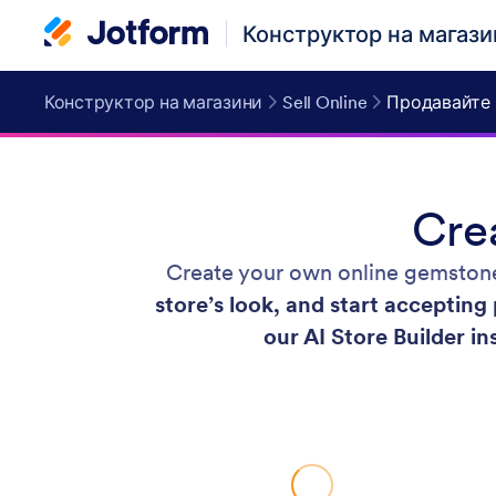
Конструктор на магази
Конструктор на магазини
Sell Online
Продавайте 
Cre
Create your own online gemston
store’s look, and start acceptin
our AI Store Builder in