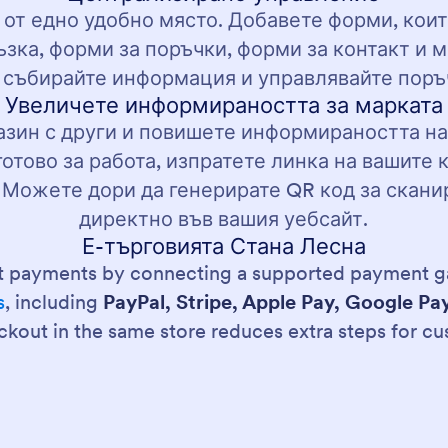
от едно удобно място. Добавете форми, коит
ъзка, форми за поръчки, форми за контакт и 
 събирайте информация и управлявайте поръч
Увеличете информираността за марката
зин с други и повишете информираността на
отово за работа, изпратете линка на вашите 
Можете дори да генерирате QR код за скани
директно във вашия уебсайт.
Е-търговията Стана Лесна
pt payments by connecting a supported payment g
s
, including
PayPal, Stripe, Apple Pay, Google Pa
kout in the same store reduces extra steps for c