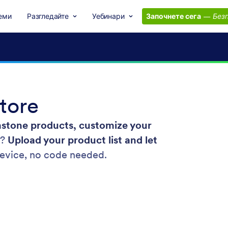
еми
Разгледайте
Уебинари
Започнете сега
—
Безп
tore
stone products, customize your
p?
Upload your product list and let
device, no code needed.