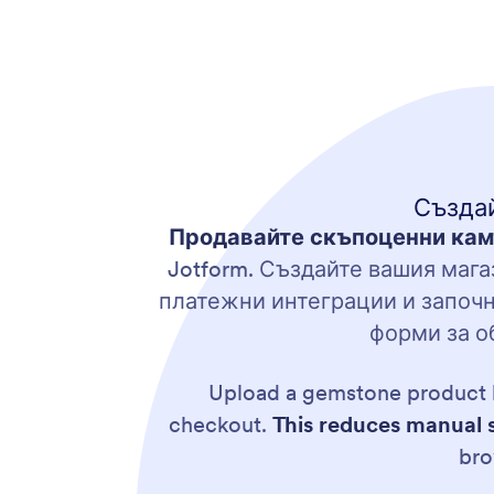
Създа
Продавайте скъпоценни кам
Jotform. Създайте вашия маг
платежни интеграции и започ
форми за о
Upload a gemstone product l
checkout.
This reduces manual 
bro