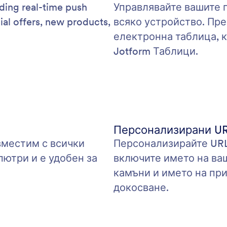
ding real-time push
Управлявайте вашите 
ial offers, new products,
всяко устройство. Пре
електронна таблица, к
Jotform Таблици.
Персонализирани U
вместим с всички
Персонализирайте URL 
ютри и е удобен за
включите името на ва
камъни и името на пр
докосване.