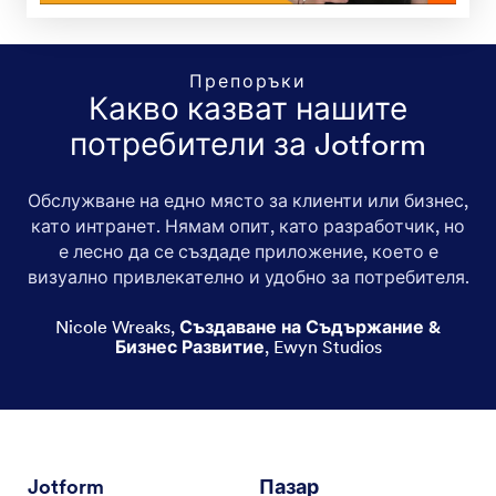
Кукли
Къщички за кукли
Препоръки
Какво казват нашите
Аксесоари
потребители за Jotform
Главоблъсканици
Обслужване на едно място за клиенти или бизнес,
Карти
като интранет. Нямам опит, като разработчик, но
е лесно да се създаде приложение, което е
Музикални инструменти
визуално привлекателно и удобно за потребителя.
Сезонни играчки на открито (градински
Nicole Wreaks
,
Създаване на Съдържание &
комплекти, басейни и други.)
Бизнес Развитие
,
Ewyn Studios
And more!
Jotform
Пазар