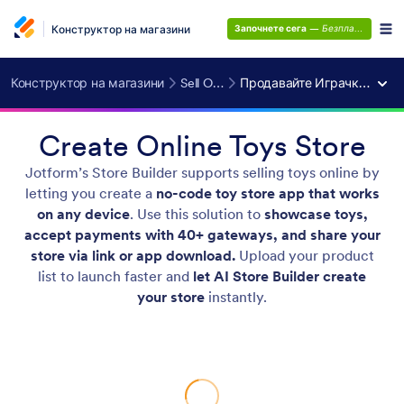
Конструктор на магазини
Започнете сега
—
Безплатно е!
Конструктор на магазини
Sell Online
Продавайте Играчки Онлайн
Create Online Toys Store
Jotform’s Store Builder supports selling toys online by
letting you create a
no-code toy store app that works
on any device
. Use this solution to
showcase toys,
accept payments with 40+ gateways, and share your
store via link or app download.
Upload your product
list to launch faster and
let AI Store Builder create
your store
instantly.