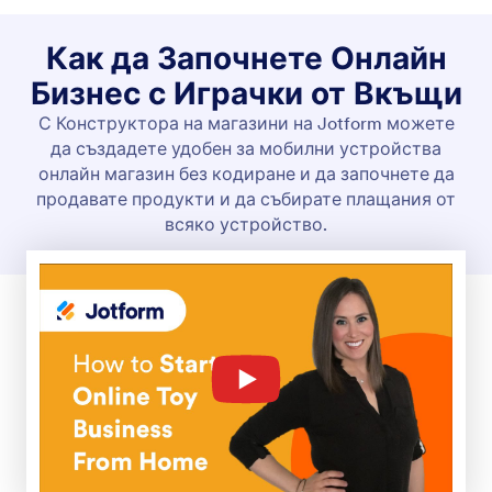
Как да Започнете Онлайн
Бизнес с Играчки от Вкъщи
С Конструктора на магазини на Jotform можете
да създадете удобен за мобилни устройства
онлайн магазин без кодиране и да започнете да
Комплекти за игра
продавате продукти и да събирате плащания от
Строителни комплекти
всяко устройство.
Глина, тесто и пясък
Тебешир, пастели, боя и моливи
Играчки за битка
Гривни
Стикери