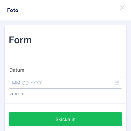
Начало на диалоговия прозорец
Foto
Регистрирайте се безплатно
Themes Categories
Теми
С голям текст
С голям текст
38 Теми