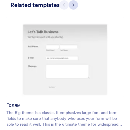
Related templates
Предишен
Следващ
Дизайн на зелени точки
Green, teal, stripe, dot, bubble, fun desktop contact form.
Perfect for stylish websites with this color scheme.
Голям
Харесана:
44
Използвана:
2,316
The Big theme is a classic. It emphasizes large font and form
Детайли
fields to make sure that anybody who uses your form will be
able to read it well. This is the ultimate theme for widespread