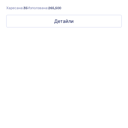
use, and you can customize it with your own logo, images, and
colors.
Харесана:
35
Използвана:
265,500
Детайли
Chartreuse
For all our users who love a mix of warm and cool colors — this
is the theme for you. Our Chartreuse theme boasts a lovely
yellowish-green hue that brings all the retro vibes. Perfect for
livening up any form!
Харесана:
25
Използвана:
279