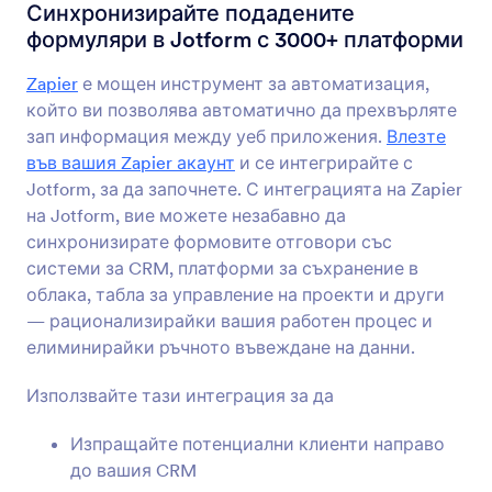
Формови Интеграции
Автоматизация
Синхронизирайте подадените
формуляри в Jotform с 3000+ платформи
Интеграции за
автоматизация
Zapier
е мощен инструмент за автоматизация,
който ви позволява автоматично да прехвърляте
55 Интеграции
зап информация между уеб приложения.
Влезте
във вашия Zapier акаунт
и се интегрирайте с
Jotform, за да започнете. С интеграцията на Zapier
Най-нови
Популярност
на Jotform, вие можете незабавно да
синхронизирате формовите отговори със
системи за CRM, платформи за съхранение в
облака, табла за управление на проекти и други
IFTTT
— рационализирайки вашия работен процес и
Синхронизирайте формулярите с Evernote,
елиминирайки ръчното въвеждане на данни.
Google Документи и други
Използвайте тази интеграция за да
Placid
Изпращайте потенциални клиенти направо
Convert Jotform submissions into PDFs or
до вашия CRM
images in Placid