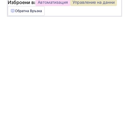
Изброени в:
Автоматизация
Управление на данни
Обратна Връзка
Pipedream
Задействайте автоматични действия в
2000+ приложения
ApiX-Drive
Integrate Jotform with other services quickly
and effectively
ThankView
Enroll recipients in ThankView campaigns from
Jotform submissions
BotConversa
Send messages in BotConversa for new Jotform
submissions