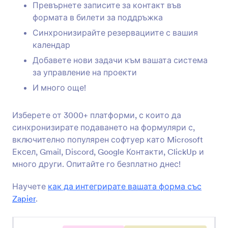
Превърнете записите за контакт във
формата в билети за поддръжка
InvestorFuse
Синхронизирайте резервациите с вашия
Automatically create InvestorFuse opportunities
календар
from Jotform submissions
Добавете нови задачи към вашата система
за управление на проекти
LastPass
И много още!
Add LastPass users from new Jotform
submissions
Изберете от 3000+ платформи, с които да
синхронизирате подаването на формуляри с,
включително популярен софтуер като Microsoft
Flokzu
Ексел, Gmail, Discord, Google Контакти, ClickUp и
Create documents in Flokzu for Jotform
много други. Опитайте го безплатно днес!
submissions
Научете
как да интегрирате вашата форма със
Zapier
.
Blueshift
Create or update Blueshift customers from
Jotform submissions