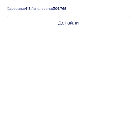
Харесана:
418
Използвана:
304,765
Детайли
Nonprofit Christmas Celebration
Form theme for Christmas holidays
Харесана:
8
Използвана:
92