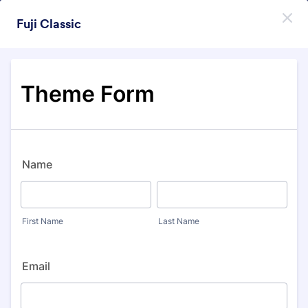
Начало на диалоговия прозорец
Fuji Classic
Регистрирайте се безплатно
Themes Categories
Теми
Модерни Фонове
Модерни Фонове
177 Теми