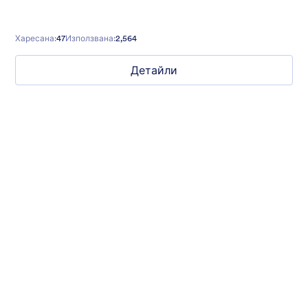
Харесана:
47
Използвана:
2,564
Детайли
Nonprofit Christmas Celebration
Form theme for Christmas holidays
Харесана:
8
Използвана:
92