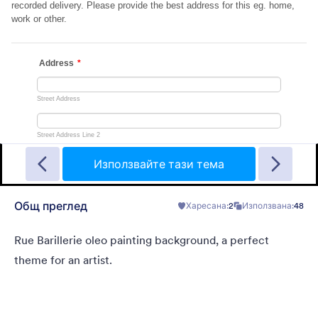
Garage Sale
A form theme with garage background. Ideal for garage sale
donation form.
Използвайте тази тема
Общ преглед
Харесана:
2
Използвана:
48
Харесана:
5
Използвана:
49
Детайли
Rue Barillerie oleo painting background, a perfect
theme for an artist.