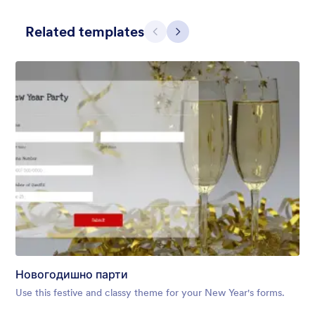
Related templates
Предишен
Следващ
Apple Field
A transparent form theme with big red apple background.
Харесана:
8
Използвана:
91
Новогодишно парти
Детайли
Use this festive and classy theme for your New Year's forms.