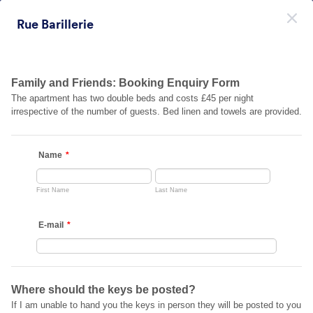
Начало на диалоговия прозорец
Rue Barillerie
Регистрирайте се безплатно
Themes Categories
Теми
Модерни Фонове
Модерни Фонове
177 Теми