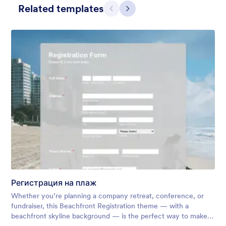
Related templates
Предишен
Следващ
Apple Field
A transparent form theme with big red apple background.
Регистрация на плаж
Харесана:
8
Използвана:
91
Whether you’re planning a company retreat, conference, or
Детайли
fundraiser, this Beachfront Registration theme — with a
beachfront skyline background — is the perfect way to make