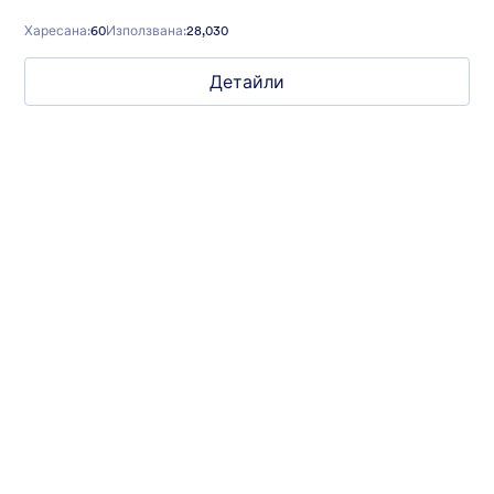
guests excited for your event during their registration.
Харесана:
60
Използвана:
28,030
Детайли
Nonprofit Christmas Celebration
Form theme for Christmas holidays
Харесана:
8
Използвана:
92