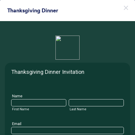
Начало на диалоговия прозорец
Thanksgiving Dinner
Регистрирайте се безплатно
Themes Categories
Теми
Модерни Фонове
Модерни Фонове
177 Теми