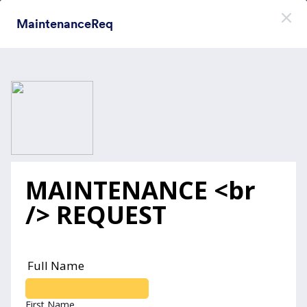
Начало на диалоговия прозорец
MaintenanceReq
Регистрирайте се безплатно
Themes Categories
Теми
Модерни въвеждания
Модерни въвеждания
66 Теми