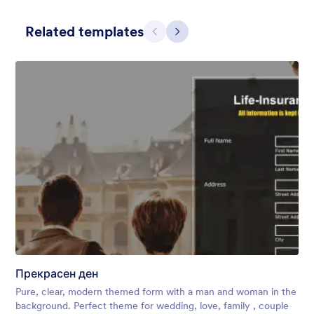
Related templates
Предишен
Следващ
Mellow
Form theme with minimal light colors ideal for schools and
nonprofit forms.
Харесана:
18
Използвана:
219
Прекрасен ден
Детайли
Pure, clear, modern themed form with a man and woman in the
background. Perfect theme for wedding, love, family , couple