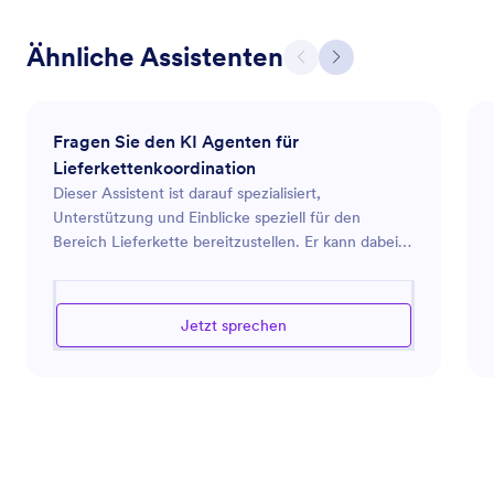
Ähnliche Assistenten
Fragen Sie den KI Agenten für
Lieferkettenkoordination
Dieser Assistent ist darauf spezialisiert,
Unterstützung und Einblicke speziell für den
Bereich Lieferkette bereitzustellen. Er kann dabei
helfen, Ihre Logistik zu optimieren,
Einkaufsstrategien zu verbessern und die Effizienz
Ihrer gesamten Lieferkette zu steigern. Egal, ob Sie
Jetzt sprechen
Ihre Abläufe optimieren, Lieferanten verwalten
oder Bestandskontrollen verbessern möchten, diese
KI ist ausgestattet, um wertvolle Ratschläge zu
bieten. Mit Werkzeugen und Techniken, die auf die
Optimierung der Lieferkette ausgerichtet sind, stellt
der Assistent sicher, dass Ihr Unternehmen
reibungslos und effizient läuft, Kosten reduziert und