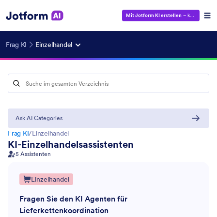
Mit Jotform KI erstellen
– kostenlos!
Frag KI
Einzelhandel
Ask AI Categories
Frag KI
/
Einzelhandel
KI-Einzelhandelsassistenten
5 Assistenten
Einzelhandel
HR
13
Fragen Sie den KI Agenten für
Marketing
35
Lieferkettenkoordination