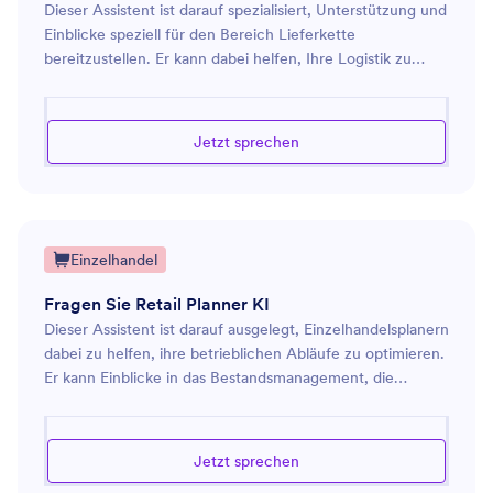
Dieser Assistent ist darauf spezialisiert, Unterstützung und
Vertrieb
9
Einblicke speziell für den Bereich Lieferkette
bereitzustellen. Er kann dabei helfen, Ihre Logistik zu
Projekt-Management
5
optimieren, Einkaufsstrategien zu verbessern und die
Effizienz Ihrer gesamten Lieferkette zu steigern. Egal, ob
Kundenservice
2
Sie Ihre Abläufe optimieren, Lieferanten verwalten oder
Jetzt sprechen
Bestandskontrollen verbessern möchten, diese KI ist
Finanzen
4
ausgestattet, um wertvolle Ratschläge zu bieten. Mit
Werkzeugen und Techniken, die auf die Optimierung der
Event-Planung
6
Lieferkette ausgerichtet sind, stellt der Assistent sicher,
dass Ihr Unternehmen reibungslos und effizient läuft,
Daten
2
Einzelhandel
Kosten reduziert und die Lieferleistung verbessert wird.
E-Commerce
Fragen Sie Retail Planner KI
3
Dieser Assistent ist darauf ausgelegt, Einzelhandelsplanern
Einzelhandel
5
dabei zu helfen, ihre betrieblichen Abläufe zu optimieren.
Er kann Einblicke in das Bestandsmanagement, die
IT
1
Bedarfsprognose und die strategische Planung bieten, um
die Einzelhandelsleistung zu verbessern. Darüber hinaus
Business
7
kann er Anleitungen zur Verbesserung von
Jetzt sprechen
Geschäftsaufteilungen für bessere Kundenerfahrungen