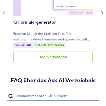
KI Formulargenerator
Erstellen Sie mit der Kraft der KI sofort
maßgeschneiderte Formulare und sparen Sie Zeit
und Mühe.
KI-gestützt
KI Tools für Unternehmen
Tool verwenden
KI
Formulargenerator
FAQ über das Ask AI Verzeichnis