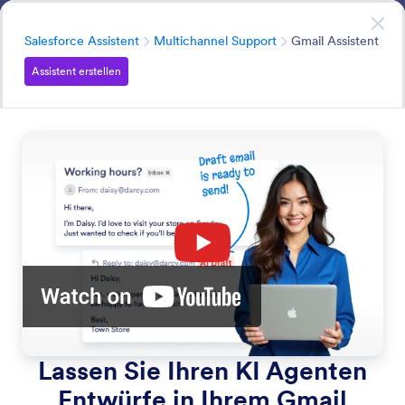
Dialog Start
Salesforce Assistent
Jetzt loslegen
– Kostenlos
Kategorie
Salesforce Assistent
Multichannel Support
Gmail Assistent
Assistent erstellen
Multichannel Support
KI Agenten können Benutzern bei der nahtlosen
Interaktion über mehrere Kanäle helfen – einen Chatbot
auf Ihrer Website, per Telefon, SMS, WhatsApp oder
QR-Code.
Alle Funktionen durchsuchen
Funktionen Kategorien
Kategorie
Salesforce Assistent
Multichannel Support