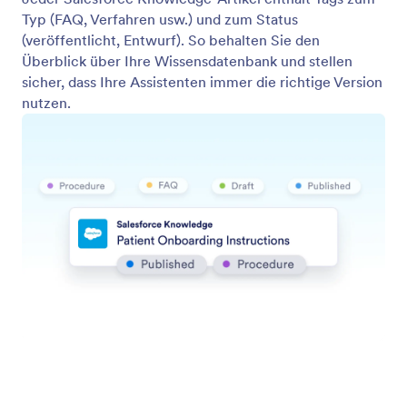
Formular-Widgets
Jotform Enterprise
Integrationen
Beispiele
Website-Widgets
NEU
Produkte
Features
Tools
KI Tools
Alternativen
Support
Unternehmen
Schreiben Sie uns
Über uns