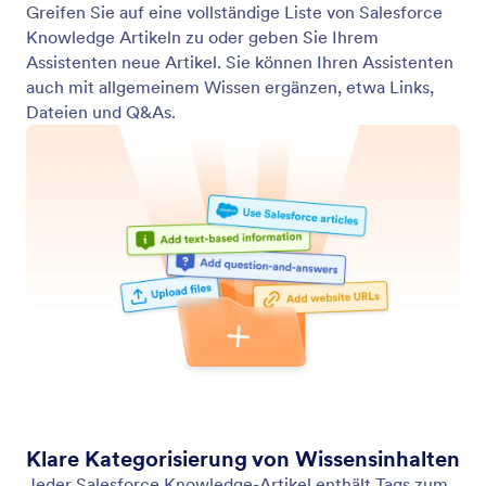
Knowledge Details
Halten Sie die Wissensdatenbank Ihres Salesforce
Assistenten aktuell. Über das Menü „Knowledge
Details“ können Sie alle zuvor hinzugefügten
Salesforce-Wissensartikel anzeigen, neue eintragen
und Ihren Assistenten mit Links, Dateien oder Q&A-
Einträgen ergänzen.
Jotform
Marketplace
Formular erstellen
Vorlagen
Mein Workspace
Formular-Designs
Preise