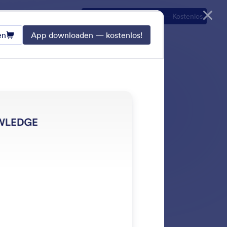
Shop ausprobieren
Holen Sie sich die App
— Kostenlos
en
App downloaden — kostenlos!
achinteraktionen
undenerlebnisse über
rn.