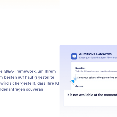
ntwort-Paaren aus, um echte Gespräche zu führen.
lei
 Ihre Nutzer nach Produktpreisen fragen, eine PDF-
kön
re anfordern oder einen Standort suchen – Jotform
ges
en können mit Text, Checklisten, Bildern, Videos,
aut
r sogar einer Karte antworten, alles basierend auf
Ges
ordefinierten Anweisungen.
man
enten mit Freshdeck trainieren
n Sie Ihr Freshdesk-Konto. So erhält Ihr KI Agent
Support-Kenntnisse. Importieren Sie Artikel aus dem
nter und trainieren Sie ihn, Fragen wie Ihr Support-
 beantworten.