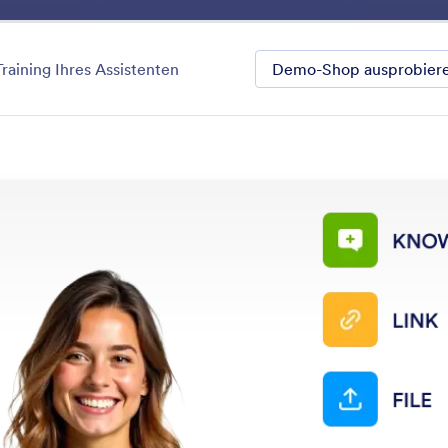
Vorteile
Features
Entdecken
Preise
Demo-
tegorie
Training Ihres Assistenten
Demo-Shop ausprobier
Customer Support
ie Sie mit KI-gestütztem Chat, Live-Messaging und Spr
isierten Support bieten können. Liefern Sie nahtlose K
hrere Kanäle, um Zufriedenheit und Effizienz zu steige
n durchsuchen
Kategorie
 Agenten
Kundenservice