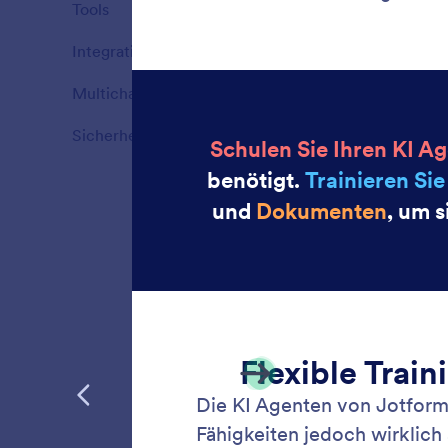
Tools
12
Features
Integrationen
1
Features
Multichannel Support
5
Features
Sicherheit
4
Features
Live 
Verbinde
der dire