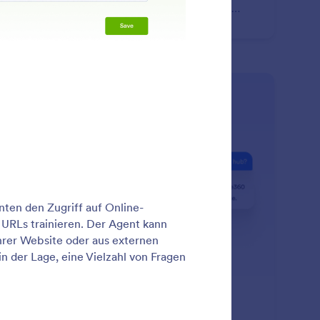
malig Ihre URL fest und wählen Sie, wie oft recrawlt
den soll.
nswers
: Train Your Agent with YouTub
Mehr erfahren
sistenten mit YouTube trainieren
wandeln Sie Ihre vorhandenen Videoinhalte in ein