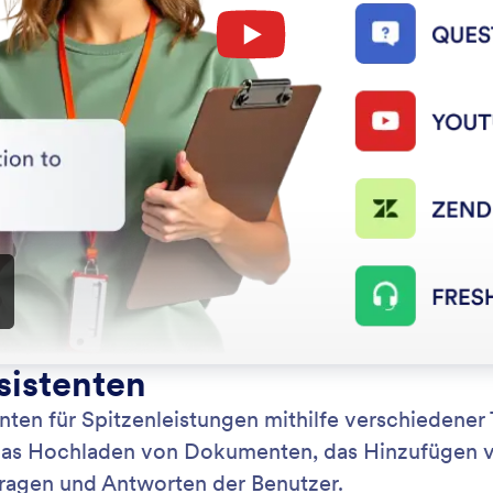
: Chatbot Agent
Mehr erfahren
ot Assistent
Tr
Sie sofortigen Kundensupport in Ihrem Shopify-Shop
Opt
 KI Chatbot und Live-Chat von Jotform.
Tra
Ref