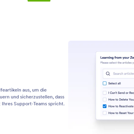
Professional Services
Blog
Missbrauch melden
Kunde
Copyright Problem melden
Jotform-Konto
wiederherstellen
sstarken Formularen, die ihre Aufgabe erfüllen. Er wird von über 35 Mil
tionen, die die Datenerfassung, Zahlungen und Arbeitsabläufe optimier
sco CA 94111