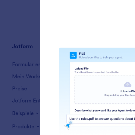
Jotform
Marketplace
Formular erstellen
Vorlagen
Mein Workspace
Formular-Design
Preise
Formular-Widget
Jotform Enterprise
Integrationen
Beispiele
Website-Widget
Produkte