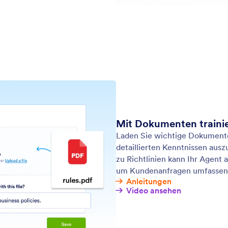
Support
Unte
Schreiben Sie uns
Über 
Anleitungen
Jotfo
s
Media
Hilfe
s
In de
Jotform Academy
Newsl
Webinare
s
NEW
Partn
Podcasts