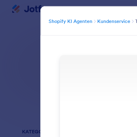
Shopify KI Agenten
Dialog Start
Ka
Shopify KI Agenten
Kundenservice
Erfahren Sie, w
schnellen, personal
me
Alle Funktione
KATEGORIEN
Shopify KI