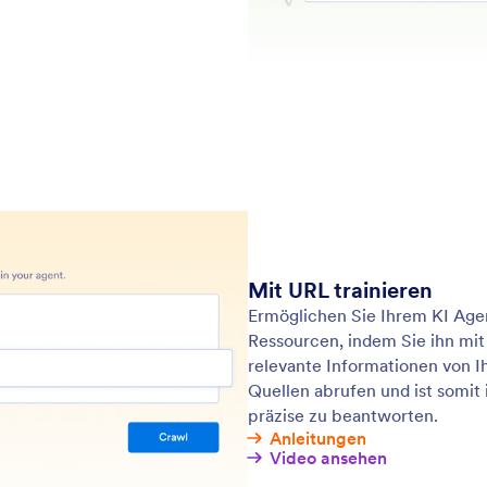
ezifische und effektive Interaktionen zu
ein
eisten.
wer
: Add Predefined Questions and A
Mehr erfahren
Vordefinierte Fragen und Antworten hinzufügen
As
 Sie Ihren KI Agenten mit maßgeschneiderten
Ver