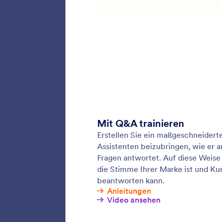
Frage-A
Egal ob
Broschü
KI Agent
PDFs ode
Ihren v
Assist
Verbinde
präzise 
Hilfe-Ce
Team zu