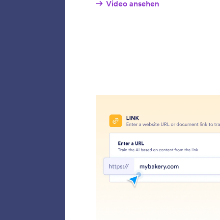
markensp
gewährl
Statten