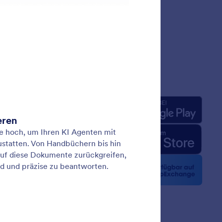
rnehmen
Apps
uns
rm-Fakten für KI
 Kit
n Nachrichten
etter
erschaften