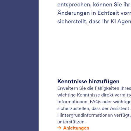
Traini
Passen S
Beispiel