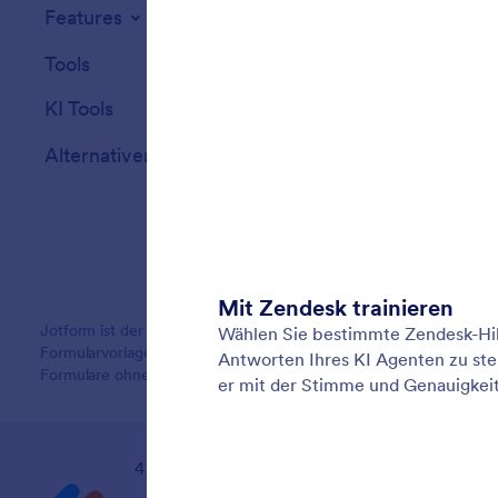
Features
Tools
KI Tools
Alternativen
Jotform ist der einfachste Online-Formulargenerator mit leistung
Formularvorlagen, über 150 Integrationen und Drag-and-Drop-Funk
Formulare ohne Coding benötigen.
4 Embarcadero Center, Suite 780, San Franci