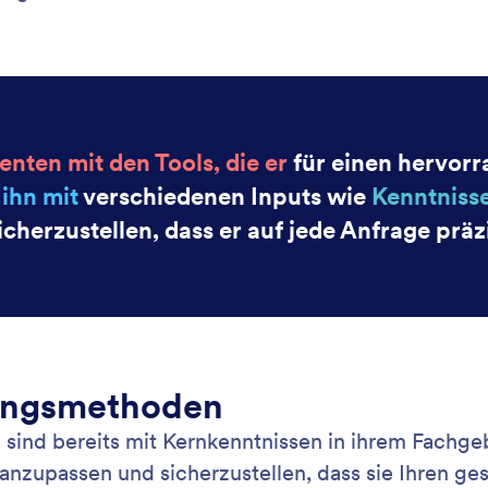
: Live Chat
Mehr erfahren
Chat
Sp
n Sie sich in Echtzeit mit Kunden über Live Chat,
Ihr
kt in Ihren Shopify Shop integriert ist.
wod
wir