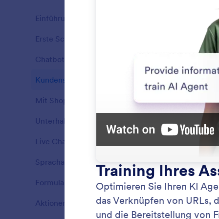
Einführung
13
Erste Schritte
7
Features
Chatbot
5
Features
Kundenservice
9
Features
Mit Shopify trainieren
6
Features
Unterhaltungen
3
Features
Live Chat
2
Features
Sprachassistent
4
Chatb
Features
Bieten 
Formulare
3
Features
mit dem
Aktionen
4
Features