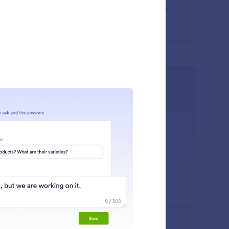
stungsstarkes Schulungstool. Mit Jotform KI Agenten
nen Sie einfach YouTube-Video-Links oder Ihren
amten Kanal hinzufügen, und Ihr Agent beginnt
omatisch damit, die Inhalte zu analysieren, um in
prächen effektiver zu lernen und zu reagieren – ohne
uelle Transkription oder Einrichtung.
: Train Your Agent with Freshd
Mehr erfahren