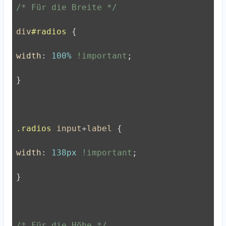
/* Für die Breite */
div
#radios
 {
width
: 
100%
!important
;
}
.radios
input
+
label
 {
width
: 
138px
!important
;
}
/* Für die Höhe */