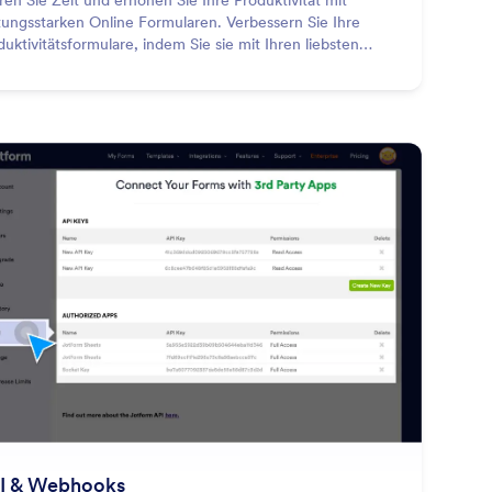
ren Sie Zeit und erhöhen Sie Ihre Produktivität mit
stungsstarken Online Formularen. Verbessern Sie Ihre
duktivitätsformulare, indem Sie sie mit Ihren liebsten
duktivitäts-Tools wie Airtable, Slack und monday.com
egrieren.
: API & Webhooks
Vorschau
I & Webhooks