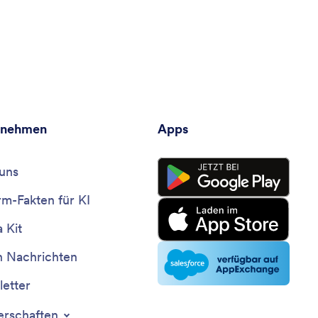
rnehmen
Apps
uns
rm-Fakten für KI
 Kit
n Nachrichten
etter
erschaften