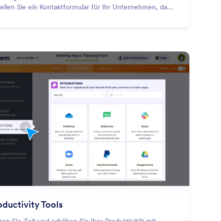
tellen Sie ein Kontaktformular für Ihr Unternehmen, das
 neuen Leads und Kontakte sofort in Ihre CRM-
enbanken wie HubSpot, Salesforce und mehr
chronisiert.
grations
: Productivity Tools
Vorschau
oductivity Tools