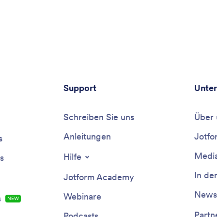
Support
Unte
Schreiben Sie uns
Über 
Anleitungen
Jotfo
s
Media
Hilfe
s
In de
Jotform Academy
Newsl
Webinare
s
NEU
Partn
Podcasts