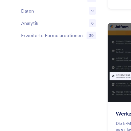
Features
Daten
9
Features
Analytik
6
Features
Erweiterte Formularoptionen
39
Features
Werkz
Die E-M
es einf