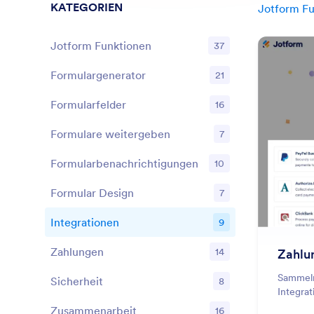
KATEGORIEN
Jotform Fu
Jotform Funktionen
37
Formulargenerator
21
Features
Formularfelder
16
Features
Formulare weitergeben
7
Features
Formularbenachrichtigungen
10
Features
Formular Design
7
Features
Integrationen
9
Features
Zahlungen
14
Zahlu
Features
Sammeln
Sicherheit
8
Features
Integra
Zusammenarbeit
16