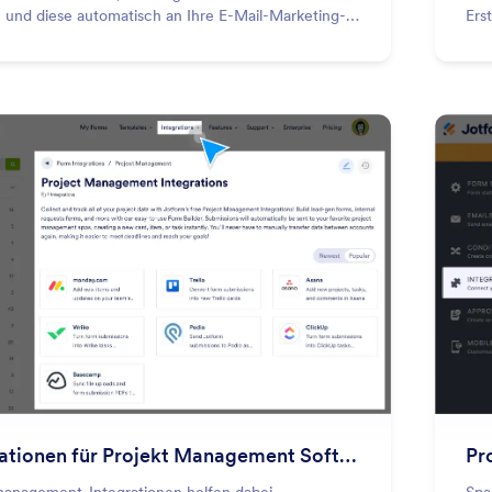
n und diese automatisch an Ihre E-Mail-Marketing-
Ers
e zu senden! Stellen Sie Verbindungen zu beliebten
die
Marketing Werkzeugen wie Mailchimp, Constant
Dat
, ActiveCampaign und anderen her.
syn
: Project Management Software Inte
Vorschau
Integrationen für Projekt Management Software
Pr