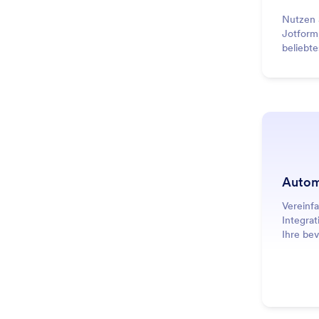
Nutzen 
Jotform,
beliebt
Autom
Vereinf
Integrat
Ihre be
manuell