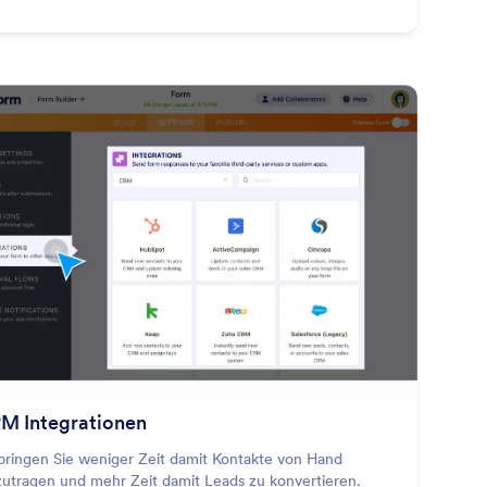
: CRM Integrations
Vorschau
M Integrationen
bringen Sie weniger Zeit damit Kontakte von Hand
zutragen und mehr Zeit damit Leads zu konvertieren.