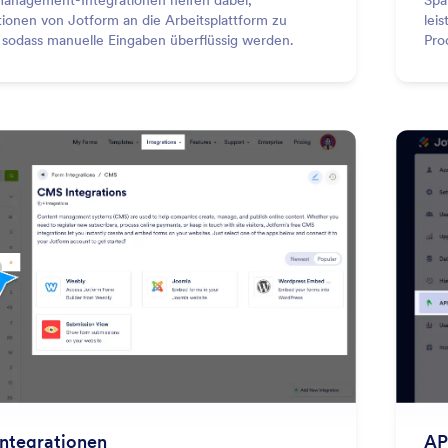
management-Integrationen helfen dabei,
Spa
tionen von Jotform an die Arbeitsplattform zu
lei
 sodass manuelle Eingaben überflüssig werden.
Pro
Pro
int
: CMS Integrations
Vorschau
ntegrationen
AP