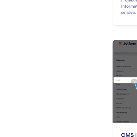
Projekt
Informa
senden,
CMS I