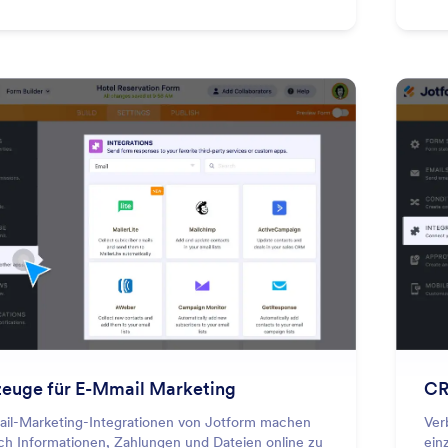
: Email Marketing Tools
Vorschau
euge für E-Mmail Marketing
CR
ail-Marketing-Integrationen von Jotform machen
Ver
ach Informationen, Zahlungen und Dateien online zu
ein