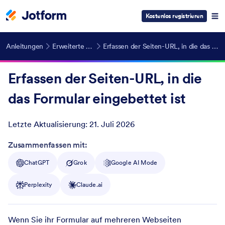
Kostenlos registrieren
Anleitungen
Erweiterte Funktionen
Erfassen der Seiten-URL, in die das Formular eingebettet ist
Erfassen der Seiten-URL, in die
das Formular eingebettet ist
Letzte Aktualisierung:
21. Juli 2026
Post ID
Zusammenfassen mit:
ChatGPT
Grok
Google AI Mode
Perplexity
Claude.ai
Wenn Sie ihr Formular auf mehreren Webseiten