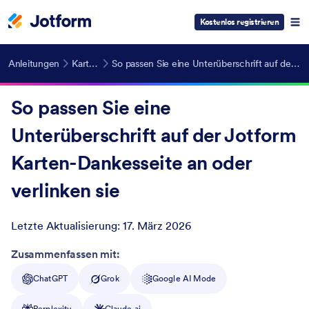
Kostenlos registrieren
Anleitungen
Kartenformulare
So passen Sie eine Unterüberschrift auf der Jotform Karten-Dankesseite an oder verlinken sie
So passen Sie eine
Unterüberschrift auf der Jotform
Karten-Dankesseite an oder
verlinken sie
Letzte Aktualisierung:
17. März 2026
Post ID
Zusammenfassen mit:
ChatGPT
Grok
Google AI Mode
Perplexity
Claude.ai