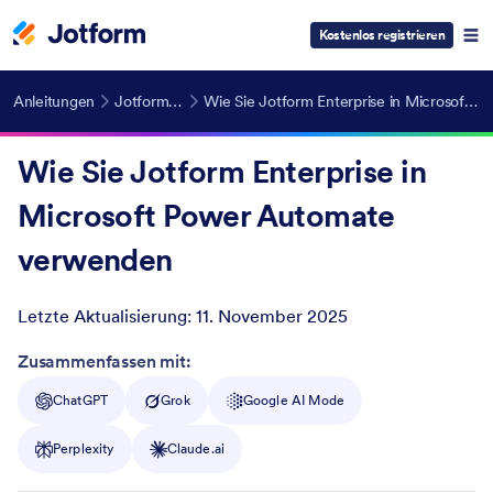
Kostenlos registrieren
Anleitungen
Jotform Enterprise
Wie Sie Jotform Enterprise in Microsoft Power Automate verwenden
Wie Sie Jotform Enterprise in
Microsoft Power Automate
verwenden
Letzte Aktualisierung:
11. November 2025
Post ID
Zusammenfassen mit:
ChatGPT
Grok
Google AI Mode
Perplexity
Claude.ai