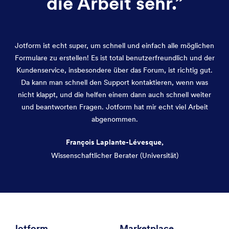
die Arbeit sehr.
”
Jotform ist echt super, um schnell und einfach alle möglichen
Formulare zu erstellen! Es ist total benutzerfreundlich und der
Kundenservice, insbesondere über das Forum, ist richtig gut.
Da kann man schnell den Support kontaktieren, wenn was
nicht klappt, und die helfen einem dann auch schnell weiter
und beantworten Fragen. Jotform hat mir echt viel Arbeit
abgenommen.
François Laplante-Lévesque,
Wissenschaftlicher Berater (Universität)
Dialog Ende
Jotform
Marketplace