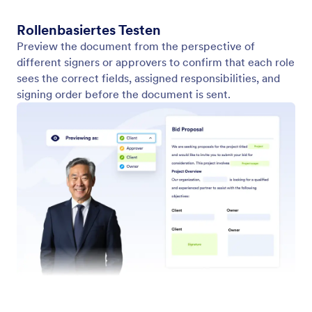
Dokumentendelegation
Lassen Sie Unterzeichner Aufgaben delegieren, um
Genehmigungen und Unterschriften flexibel
weiterzugeben.