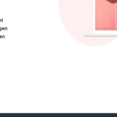
ht
igen
ien