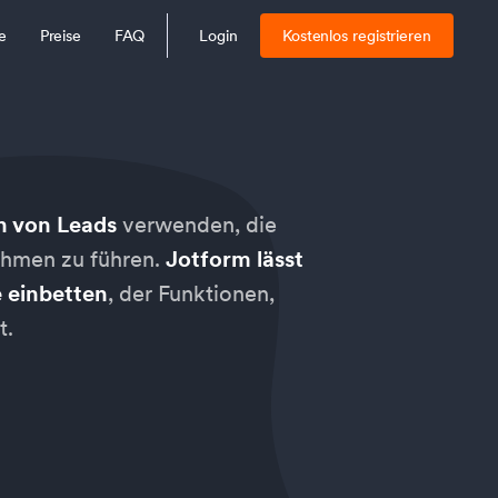
e
Preise
FAQ
Login
Kostenlos registrieren
n von Leads
verwenden, die
ehmen zu führen.
Jotform lässt
e einbetten
, der Funktionen,
t.