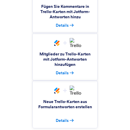
Formularantworten automatisch in ClickUp-Tasks
Fügen Sie Kommentare in
umwandeln
Trello-Karten mit Jotform-
Antworten hinzu
Details
Clinked Client Portal
Formularantworten mit Clinked erfassen und
verwalten
Mitglieder zu Trello-Karten
mit Jotform-Antworten
JobTread
hinzufügen
Automatische Erstellung von JobTread-Kunden
Details
aus Jotform-Antworten
Teamwork
Neue Trello-Karten aus
Automatische Erstellung von Aufgaben in
Formularantworten erstellen
Teamwork aus Jotform-Antworten
Details