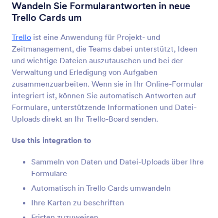
Formularintegrationen
Projekt-Management
Wandeln Sie Formularantworten in neue
Trello Cards um
Projektmanagement
Integrationen
Trello
ist eine Anwendung für Projekt- und
Zeitmanagement, die Teams dabei unterstützt, Ideen
55 Integrationen
und wichtige Dateien auszutauschen und bei der
Verwaltung und Erledigung von Aufgaben
zusammenzuarbeiten. Wenn sie in Ihr Online-Formular
Neueste
Beliebt
integriert ist, können Sie automatisch Antworten auf
Formulare, unterstützende Informationen und Datei-
Uploads direkt an Ihr Trello-Board senden.
Jotform Boards
Use this integration to
Erfassen & lösen Sie jede Kundenanfrage
Sammeln von Daten und Datei-Uploads über Ihre
Formulare
Jetzt entdecken
Automatisch in Trello Cards umwandeln
Ihre Karten zu beschriften
Fristen zuzuweisen