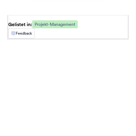
Basecamp
Datei-Uploads und Formular-Antworten zu
Basecamp synchronisieren
Gelistet in:
Projekt-Management
Feedback
HOVER
Senden Sie HOVER-Erfassungsanfragen für neue
Jotform-Antworten
Hive
Erstellen Sie Hive-Projekte aus Jotform-
Antworten
Clockify
Mit Clockify und Jotform können Sie Projekte
automatisiert erstellen und Kundendaten ändern.