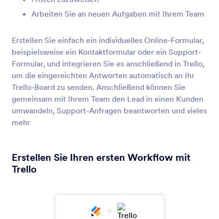
Arbeiten Sie an neuen Aufgaben mit Ihrem Team
Erstellen Sie einfach ein individuelles Online-Formular,
Trello
beispielsweise ein Kontaktformular oder ein Support-
Wandeln Sie Formularantworten in neue Trello
Formular, und integrieren Sie es anschließend in Trello,
Cards um
um die eingereichten Antworten automatisch an Ihr
Trello-Board zu senden. Anschließend können Sie
gemeinsam mit Ihrem Team den Lead in einen Kunden
Asana
umwandeln, Support-Anfragen beantworten und vieles
Neue Projekte, Aufgaben und Kommentare in
mehr
Asana hinzufügen
Erstellen Sie Ihren ersten Workflow mit
monday.com
Trello
Neue Elemente und Aktualisierungen auf die
Projektboards Ihres Teams hinzufügen
ClickUp