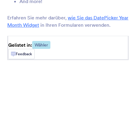
And more!
Terminreservierung
Sammeln Sie Reservierungen über Ihr Formular
Erfahren Sie mehr darüber,
wie Sie das DatePicker Year
Month Widget
in Ihren Formularen verwenden.
Auswahlbuttons
Fügen Sie solide Checkboxen in Ihr Formular ein
Gelistet in:
Wähler
Feedback
Zahlenschieber
Fügen Sie einen grafischen Zahlenschieber in Ihr
Formular ein
Zeitauswahl
Lassen Sie Benutzer Datum und Uhrzeit aus
einem Kalender auswählen
Datei-Uploader von Uploadcare
Laden Sie Dateien über Ihr Formular mit