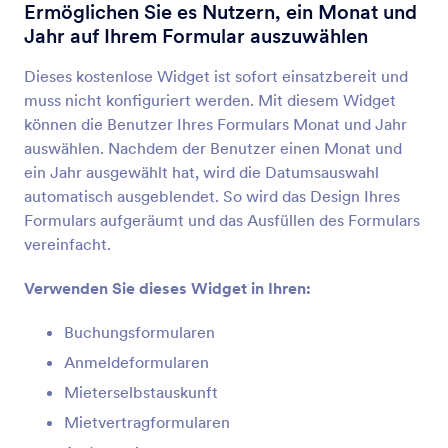
Konfigurierbare Liste
Ermöglichen Sie es Nutzern, ein Monat und
Eine Liste mehrerer Formularfelder zu Ihrem
Jahr auf Ihrem Formular auszuwählen
Formular hinzufügen
Dieses kostenlose Widget ist sofort einsatzbereit und
muss nicht konfiguriert werden. Mit diesem Widget
Mehrfachauswahl
können die Benutzer Ihres Formulars Monat und Jahr
Benutzer können mehrere Antworten aus einer
auswählen. Nachdem der Benutzer einen Monat und
Dropdown-Liste auswählen
ein Jahr ausgewählt hat, wird die Datumsauswahl
automatisch ausgeblendet. So wird das Design Ihres
Formulars aufgeräumt und das Ausfüllen des Formulars
Datumsauswahl
vereinfacht.
Lassen Sie Nutzer Daten in einem Kalender
auswählen
Verwenden Sie dieses Widget in Ihren:
Buchungsformularen
DatumZeit Einheit
Anmeldeformularen
Fügen Sie eine einzige Datums- und Zeitauswahl
zu Ihrem Formular hinzu
Mieterselbstauskunft
Mietvertragformularen