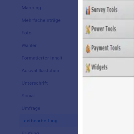
Mapping
43
A
Mehrfacheinträge
25
Foto
28
I
Wähler
76
a
T
Formatierter Inhalt
57
Auswahlkästchen
65
L
Unterschrift
6
I
Social
12
Umfrage
25
Textbearbeitung
12
Prüfung
36