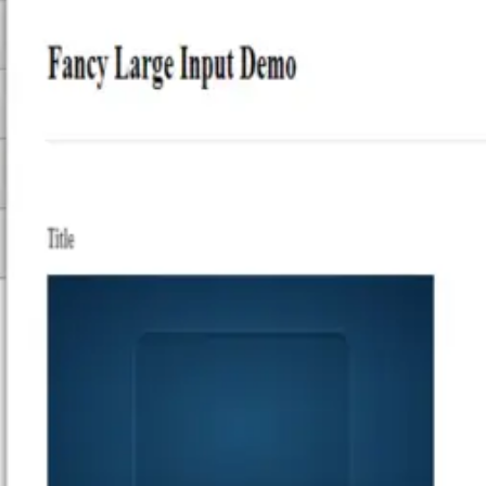
Maskierte Eingabe
Substring
utomatisches Formatieren von
Extrahieren Sie eine G
Zahlenwerten
von Zeichen aus eine
Formularfeld
AutoJS
CKEditor
hrem Formular ein Textfeld mit
CKEditor zu Ihren For
utomatischer
hinzufügen
extvervollständigung
hinzuzufügen
TinyMCE
Zeichenzähler
assen Sie Benutzer formatierte
die Anzahl der von ei
nhalte in Ihre Online-Formulare
Benutzer eingegeben
eingeben
Zeichen zu limitieren
Über Textbearbeitung