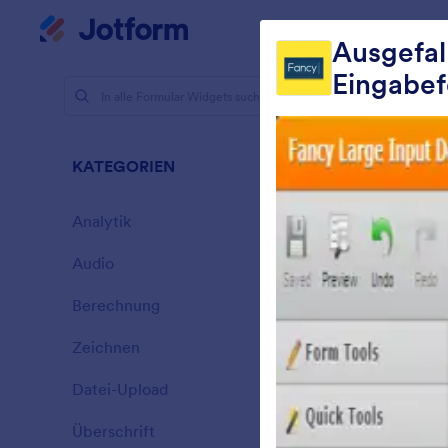
Dialog Start
Mein Workspace
Ausgefal
Eingabef
Formular-
Text
KATEGORIEN
12 Widgets
Analytik
28
Audio
6
Berechnung
33
Zeichnen
9
F
Datei-Upload
14
T
Überschrift
13
h