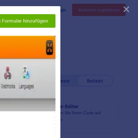
Enterprise
Preise
Login
Kostenlos registrieren
 Formular hinzufügen
Neueste
Beliebt
Code-Editor
atzhalter-
Prüfen Sie Ihren Code auf
Fehler