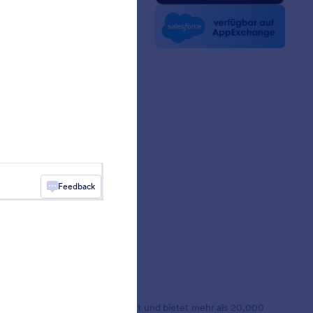
n Nachrichten
etter
erschaften
ngeschichten
Feedback
lionen Nutzern weltweit geschätzt und bietet mehr als 20,000