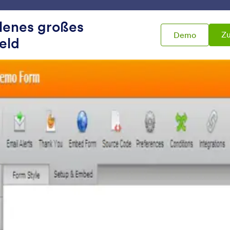
Vorlagen
Integrationen
Produkte
Support
lenes großes
Zu
Demo
eld
Widgets
Textbearbeitung
bearbeitung
Textbereich Autosize
Labellos
ügen Sie einen dynamisch
Sparen Sie Platz mit Pl
Größe-verändernden
Labels
extbereich zu Ihrem Formular
inzu