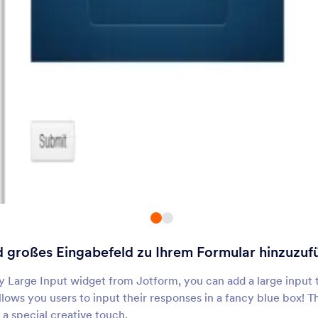
Die Texteditor-Widgets von Jotform fügen Ihren Online-Formularen er
Bezug auf die Art und Weise, wie die Formulare bei der Arbeit mit Text
dynamische Größenanpassung von Textfeldern, ein automatischer Zei
Support
Unte
d großes Eingabefeld zu Ihrem Formular hinzuzuf
Schreiben Sie uns
Über 
y Large Input widget from Jotform, you can add a large input 
Anleitungen
Jotfo
s
llows you users to input their responses in a fancy blue box! Th
Media
Hilfe
s
 a special creative touch.