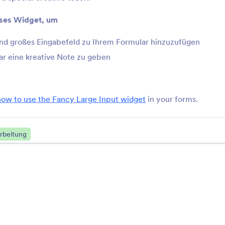
In de
Jotform Academy
ses Widget, um
Newsl
Webinare
s
NEW
nd großes Eingabefeld zu Ihrem Formular hinzuzufügen
Partn
Podcasts
r eine kreative Note zu geben
Professional Services
Blog
Missbrauch melden
Kunde
how to use the Fancy Large Input widget
in your forms.
Copyright Problem melden
rbeitung
Jotform-Konto
wiederherstellen
sstarken Formularen, die ihre Aufgabe erfüllen. Er wird von über 35 Mil