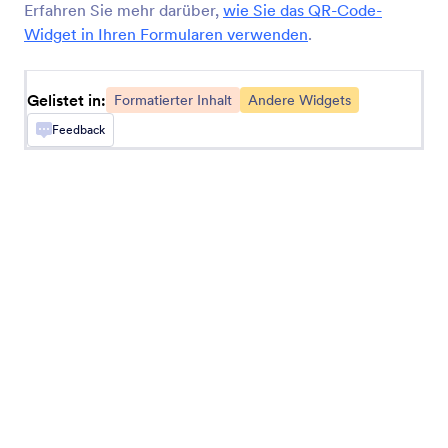
Erfahren Sie mehr darüber,
wie Sie das QR-Code-
Widget in Ihren Formularen verwenden
.
Kurze, scrollbare Nutzungsbedingung
Fügen Sie ein scrollbares Feld für die
Geschäftsbedingungen hinzu
Gelistet in:
Formatierter Inhalt
Andere Widgets
Feedback
QR-Code
QR-Code zu Ihrem Formular hinzufügen
QR-Code Leser
Lassen Sie Nutzer mit Ihrem Formular QR-Codes
scannen
Schieberegler
Fügen Sie einen Schieberegler in ihr Formular
ein