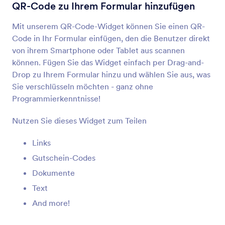
Datentabelle
QR-Code zu Ihrem Formular hinzufügen
Eine Datentabelle zu Ihrem Formular hinzufügen
Mit unserem QR-Code-Widget können Sie einen QR-
Code in Ihr Formular einfügen, den die Benutzer direkt
PDF-Einbettung
von ihrem Smartphone oder Tablet aus scannen
Einbetten und Anzeigen von PDF-Dateien in
können. Fügen Sie das Widget einfach per Drag-and-
Ihrem Formular
Drop zu Ihrem Formular hinzu und wählen Sie aus, was
Sie verschlüsseln möchten - ganz ohne
Programmierkenntnisse!
YouTube
Betten Sie Youtube Videos in Ihr Formular ein
Nutzen Sie dieses Widget zum Teilen
Links
Auswahlbuttons
Gutschein-Codes
Fügen Sie solide Checkboxen in Ihr Formular ein
Dokumente
Text
Überprüfen vor dem Absenden
And more!
Nutzer ihre Antworten überprüfen lassen