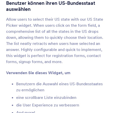
Konfigurierbare Liste
Benutzer können ihren US-Bundesstaat
Eine Liste mehrerer Formularfelder zu Ihrem
auswählen
Formular hinzufügen
Allow users to select their US state with our US State
Picker widget. When users click on the form field, a
Mehrfachauswahl
comprehensive list of all the states in the US drops
Benutzer können mehrere Antworten aus einer
down, allowing them to quickly choose their location.
Dropdown-Liste auswählen
The list neatly retracts when users have selected an
answer. Highly configurable and quick to implement,
this widget is perfect for registration forms, contact
Datumsauswahl
forms, signup forms, and more.
Lassen Sie Nutzer Daten in einem Kalender
auswählen
Verwenden Sie dieses Widget, um
Benutzern die Auswahl eines US-Bundesstaates
DatumZeit Einheit
zu ermöglichen
Fügen Sie eine einzige Datums- und Zeitauswahl
eine scrollbare Liste einzubinden
zu Ihrem Formular hinzu
die User Experience zu verbessern
And more!