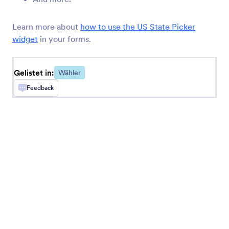
Terminreservierung
Sammeln Sie Reservierungen über Ihr Formular
Learn more about
how to use the US State Picker
widget
in your forms.
Auswahlbuttons
Fügen Sie solide Checkboxen in Ihr Formular ein
Gelistet in:
Wähler
Feedback
Zahlenschieber
Fügen Sie einen grafischen Zahlenschieber in Ihr
Formular ein
Zeitauswahl
Lassen Sie Benutzer Datum und Uhrzeit aus
einem Kalender auswählen
Datei-Uploader von Uploadcare
Laden Sie Dateien über Ihr Formular mit