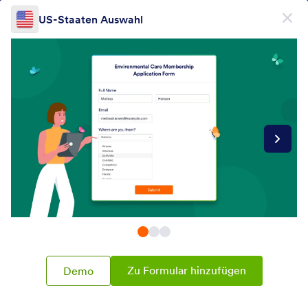
Dialog Start
US-Staaten Auswahl
Kostenlos registrieren
Formular-Widget-Kategorien
Formular-Widgets
Wähler
Wähler
76 Widgets
Neueste
Beliebt
Zu Formular hinzufügen
Demo