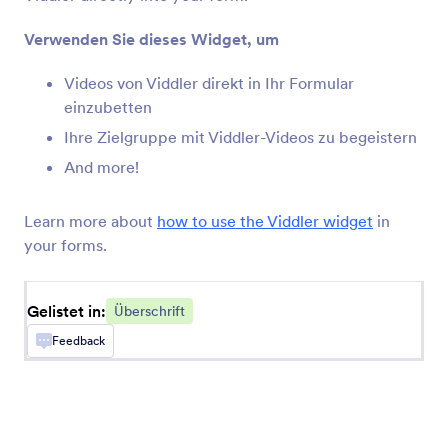
Spoiler Text
Fügen Sie einen Spoiler in Ihr Formular ein
Verwenden Sie dieses Widget, um
Videos von Viddler direkt in Ihr Formular
Erfahrungsberichte
einzubetten
Erfahrungsberichte zu Ihrem Formular
Ihre Zielgruppe mit Viddler-Videos zu begeistern
hinzuzufügen
And more!
Große Überschrift (Stadt)
Learn more about
how to use the Viddler widget
in
Kopfzeile mit einem großen Stadthintergrundbild
your forms.
hinzufügen
Gelistet in:
Überschrift
Gebogener Text
Feedback
Textbogen für Ihr Formular
Große Überschrift (Rundlich)
Große Kopfzeile für Ihr Formular