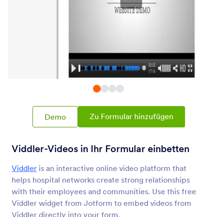
PDF-Einbettung
Einbetten und Anzeigen von PDF-Dateien in
Ihrem Formular
Textanpassung
Fügen Sie einen anpassbaren Banner zu Ihrem
Formular hinzu
Animierte Überschrift
Zu Formular hinzufügen
Demo
Fügen Sie eine animierte Überschrift zu Ihrem
Formular hinzu
Viddler-Videos in Ihr Formular einbetten
Viddler
is an interactive online video platform that
Cool Caption
Stylische Bildunterschrift für Ihre Überschrift
helps hospital networks create strong relationships
oder Ihr Titelbild
with their employees and communities. Use this free
Viddler widget from Jotform to embed videos from
Viddler directly into your form.