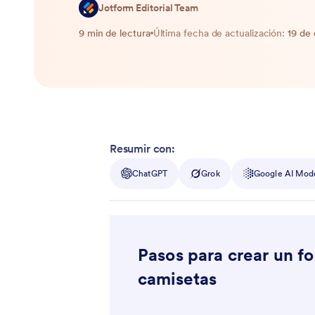
Jotform Editorial Team
9 min de lectura
Última fecha de actualización:
19 de
Resumir con:
ChatGPT
Grok
Google AI Mod
Pasos para crear un f
camisetas