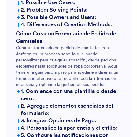
+
1. Possible Use Cases:
+
2. Problem Solving Points:
Pedidos de uniformes escolares o de equipo:
+
3. Possible Owners and Users:
+
4. Differences of Creation Methods:
Ventas de mercancía para eventos:
Pedidos escolares:
Cómo Crear un Formulario de Pedido de
Camisetas
Ventas de eventos:
Campañas de recaudación de fondos:
Crear un formulario de pedido de camisetas con
Jotform es un proceso sencillo que puede
personalizar para cualquier situación, desde pedidos
Recaudadores de fondos:
escolares hasta solicitudes de ropa corporativa. Aquí
Solicitudes de ropa corporativa:
tiene una guía paso a paso para ayudarle a diseñar un
Pedidos corporativos:
formulario efectivo que recopile toda la información
necesaria y optimice la gestión de sus pedidos:
Diseños personalizados:
Servicios de diseño personalizado:
+
1. Comience con una plantilla o desde
cero:
+
2. Agregue elementos esenciales del
formulario:
+
3. Integrar Opciones de Pago:
+
4. Personalice la apariencia y el estilo:
+
5. Configure las notificaciones por