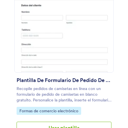
Plantilla De Formulario De Pedido De Camisetas
Recopile pedidos de camisetas en línea con un
formulario de pedido de camisetas en blanco
gratuito. Personalice la plantilla, inserte el formulario
en su sitio web y recaude el dinero en línea.
Go to Category:
Formas de comercio electrónico
Usar plantilla