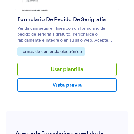
Formulario De Pedido De Serigrafía
Venda camisetas en línea con un formulario de
pedido de serigrafía gratuito. Personalícelo
rápidamente e intégrelo en su sitio web. Acepte
pagos con tarjeta. Sincronícelo con más de 130
Go to Category:
Formas de comercio electrónico
aplicaciones.
Usar plantilla
Vista previa
Acerca de Formularios de pedido de