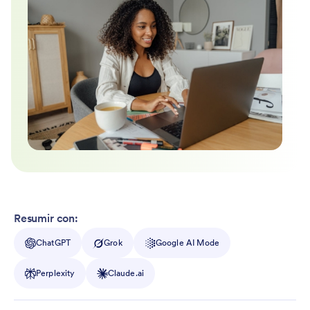
Resumir con:
ChatGPT
Grok
Google AI Mode
Perplexity
Claude.ai