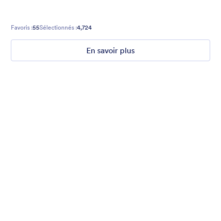
Favoris :
55
Sélectionnés :
4,724
En savoir plus
2017 Party
Form theme for New Year. Mobile responsive with fancy
header!
Favoris :
2
Sélectionnés :
45