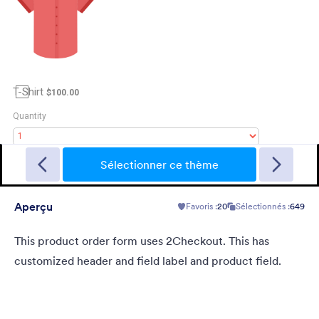
Sporting
A Fancy Theme with sports in the background and a centered
white translucent form. Customizable.
Sélectionner ce thème
Aperçu
Favoris :
20
Sélectionnés :
649
Favoris :
5
Sélectionnés :
4
En savoir plus
This product order form uses 2Checkout. This has
customized header and field label and product field.