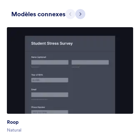
Modèles connexes
Précédent
Suivant
Dear Santa
Form theme for Christmas. The fancy header that looks like a
Christmas card adds a nice touch to the form.
Favoris :
4
Sélectionnés :
78
Roop
En savoir plus
Natural