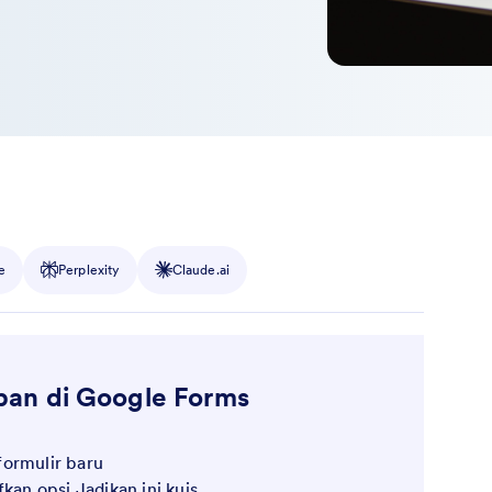
e
Perplexity
Claude.ai
an di Google Forms
ormulir baru
kan opsi Jadikan ini kuis