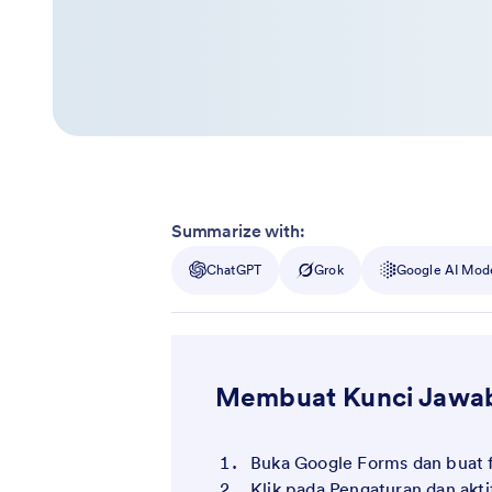
Summarize with:
ChatGPT
Grok
Google AI Mod
Membuat Kunci Jawab
Buka Google Forms dan buat f
Klik pada Pengaturan dan aktif