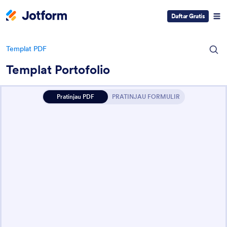
Daftar Gratis
Templat PDF
Templat Portofolio
Pratinjau PDF
PRATINJAU FORMULIR