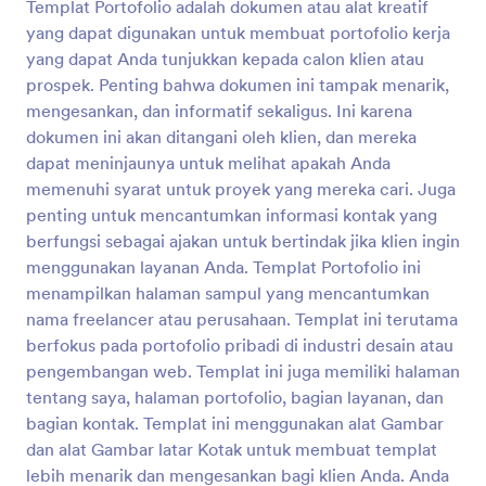
Templat Portofolio adalah dokumen atau alat kreatif
yang dapat digunakan untuk membuat portofolio kerja
yang dapat Anda tunjukkan kepada calon klien atau
prospek. Penting bahwa dokumen ini tampak menarik,
mengesankan, dan informatif sekaligus. Ini karena
dokumen ini akan ditangani oleh klien, dan mereka
dapat meninjaunya untuk melihat apakah Anda
memenuhi syarat untuk proyek yang mereka cari. Juga
penting untuk mencantumkan informasi kontak yang
berfungsi sebagai ajakan untuk bertindak jika klien ingin
menggunakan layanan Anda. Templat Portofolio ini
menampilkan halaman sampul yang mencantumkan
nama freelancer atau perusahaan. Templat ini terutama
berfokus pada portofolio pribadi di industri desain atau
pengembangan web. Templat ini juga memiliki halaman
tentang saya, halaman portofolio, bagian layanan, dan
bagian kontak. Templat ini menggunakan alat Gambar
dan alat Gambar latar Kotak untuk membuat templat
lebih menarik dan mengesankan bagi klien Anda. Anda