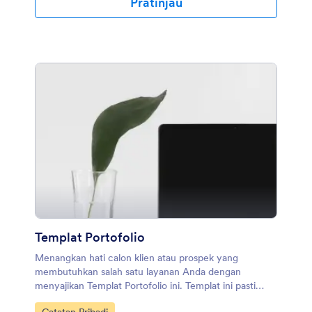
Pratinjau
Templat Portofolio
Menangkan hati calon klien atau prospek yang
membutuhkan salah satu layanan Anda dengan
menyajikan Templat Portofolio ini. Templat ini pasti
akan membantu Anda mendapatkan proyek.
Buka Kategori: