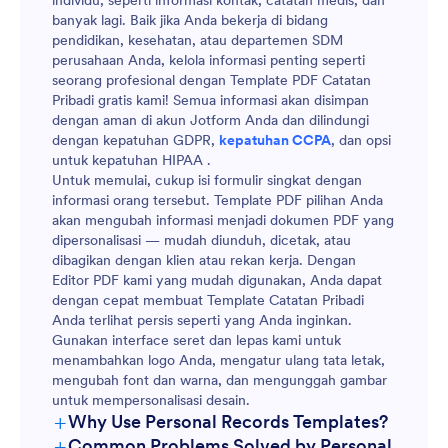
individu, seperti informasi kontak, catatan medis, dan
banyak lagi. Baik jika Anda bekerja di bidang
pendidikan, kesehatan, atau departemen SDM
perusahaan Anda, kelola informasi penting seperti
seorang profesional dengan Template PDF Catatan
Pribadi gratis kami! Semua informasi akan disimpan
dengan aman di akun Jotform Anda dan dilindungi
dengan kepatuhan GDPR,
kepatuhan CCPA
, dan opsi
untuk kepatuhan HIPAA .
Untuk memulai, cukup isi formulir singkat dengan
informasi orang tersebut. Template PDF pilihan Anda
akan mengubah informasi menjadi dokumen PDF yang
dipersonalisasi — mudah diunduh, dicetak, atau
dibagikan dengan klien atau rekan kerja. Dengan
Editor PDF kami yang mudah digunakan, Anda dapat
dengan cepat membuat Template Catatan Pribadi
Anda terlihat persis seperti yang Anda inginkan.
Gunakan interface seret dan lepas kami untuk
menambahkan logo Anda, mengatur ulang tata letak,
mengubah font dan warna, dan mengunggah gambar
untuk mempersonalisasi desain.
+
Why Use Personal Records Templates?
+
Common Problems Solved by Personal