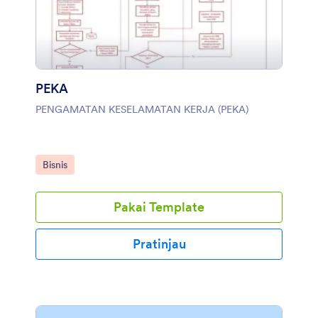
PEKA
PENGAMATAN KESELAMATAN KERJA (PEKA)
Buka Kategori:
Bisnis
Pakai Template
Pratinjau