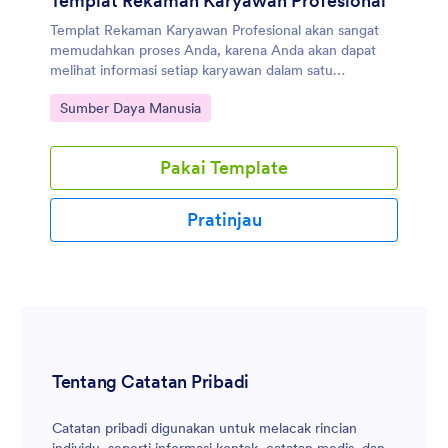
Templat Rekaman Karyawan Profesional
Templat Rekaman Karyawan Profesional akan sangat
memudahkan proses Anda, karena Anda akan dapat
melihat informasi setiap karyawan dalam satu
antarmuka jika Anda menjalankan bisnis atau bekerja di
Buka Kategori:
Sumber Daya Manusia
departemen SDM.
Pakai Template
Pratinjau
Tentang Catatan Pribadi
Catatan pribadi digunakan untuk melacak rincian