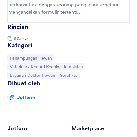
berkonsultasi dengan seorang pengacara sebelum
mengandalkan formulir tertentu.
Rincian
16
Salinan
Kategori
Buka Kategori:
Penampungan Hewan
Buka Kategori:
Veterinary Record Keeping Templates
Buka Kategori:
Buka Kategori:
Layanan Dokter Hewan
Sertifikat
Dibuat oleh
Jotform
Jotform
Marketplace