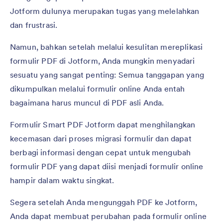
Jotform dulunya merupakan tugas yang melelahkan
dan frustrasi.
Namun, bahkan setelah melalui kesulitan mereplikasi
formulir PDF di Jotform, Anda mungkin menyadari
sesuatu yang sangat penting: Semua tanggapan yang
dikumpulkan melalui formulir online Anda entah
bagaimana harus muncul di PDF asli Anda.
Formulir Smart PDF Jotform dapat menghilangkan
kecemasan dari proses migrasi formulir dan dapat
berbagi informasi dengan cepat untuk mengubah
formulir PDF yang dapat diisi menjadi formulir online
hampir dalam waktu singkat.
Segera setelah Anda mengunggah PDF ke Jotform,
Anda dapat membuat perubahan pada formulir online