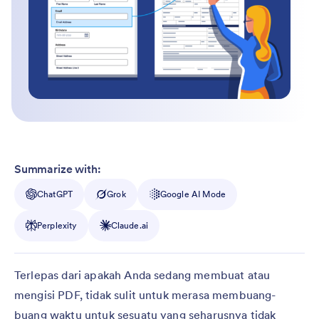
Summarize with:
ChatGPT
Grok
Google AI Mode
Perplexity
Claude.ai
Terlepas dari apakah Anda sedang membuat atau
mengisi PDF, tidak sulit untuk merasa membuang-
buang waktu untuk sesuatu yang seharusnya tidak