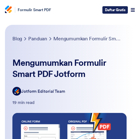
Formulir Smart PDF
Daftar Gratis
Blog
Panduan
Mengumumkan Formulir Smart PDF Jotform
Mengumumkan Formulir
Smart PDF Jotform
Jotform Editorial Team
19 min read