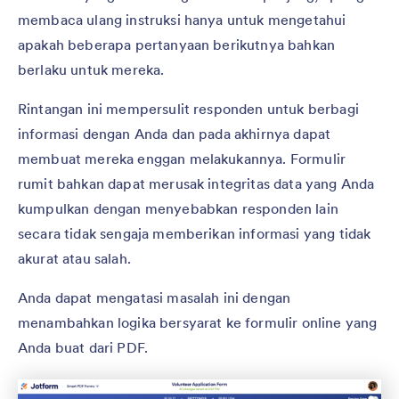
membaca ulang instruksi hanya untuk mengetahui
apakah beberapa pertanyaan berikutnya bahkan
berlaku untuk mereka.
Rintangan ini mempersulit responden untuk berbagi
informasi dengan Anda dan pada akhirnya dapat
membuat mereka enggan melakukannya. Formulir
rumit bahkan dapat merusak integritas data yang Anda
kumpulkan dengan menyebabkan responden lain
secara tidak sengaja memberikan informasi yang tidak
akurat atau salah.
Anda dapat mengatasi masalah ini dengan
menambahkan logika bersyarat ke formulir online yang
Anda buat dari PDF.