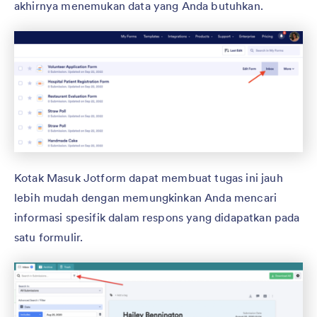
akhirnya menemukan data yang Anda butuhkan.
Kotak Masuk Jotform dapat membuat tugas ini jauh
lebih mudah dengan memungkinkan Anda mencari
informasi spesifik dalam respons yang didapatkan pada
satu formulir.