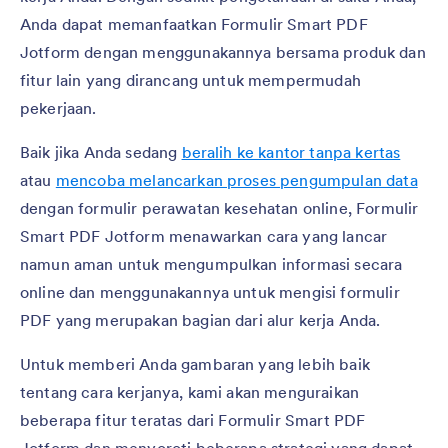
Anda dapat memanfaatkan Formulir Smart PDF
Jotform dengan menggunakannya bersama produk dan
fitur lain yang dirancang untuk mempermudah
pekerjaan.
Baik jika Anda sedang
beralih ke kantor tanpa kertas
atau
mencoba melancarkan proses pengumpulan data
dengan formulir perawatan kesehatan online, Formulir
Smart PDF Jotform menawarkan cara yang lancar
namun aman untuk mengumpulkan informasi secara
online dan menggunakannya untuk mengisi formulir
PDF yang merupakan bagian dari alur kerja Anda.
Untuk memberi Anda gambaran yang lebih baik
tentang cara kerjanya, kami akan menguraikan
beberapa fitur teratas dari Formulir Smart PDF