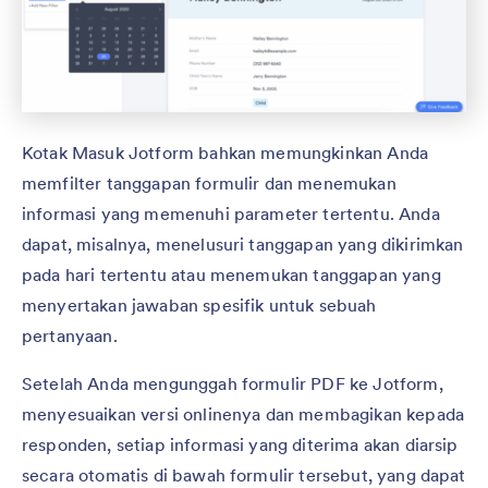
Kotak Masuk Jotform bahkan memungkinkan Anda
memfilter tanggapan formulir dan menemukan
informasi yang memenuhi parameter tertentu. Anda
dapat, misalnya, menelusuri tanggapan yang dikirimkan
pada hari tertentu atau menemukan tanggapan yang
menyertakan jawaban spesifik untuk sebuah
pertanyaan.
Setelah Anda mengunggah formulir PDF ke Jotform,
menyesuaikan versi onlinenya dan membagikan kepada
responden, setiap informasi yang diterima akan diarsip
secara otomatis di bawah formulir tersebut, yang dapat