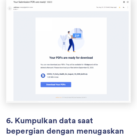
6. Kumpulkan data saat
bepergian dengan menugaskan