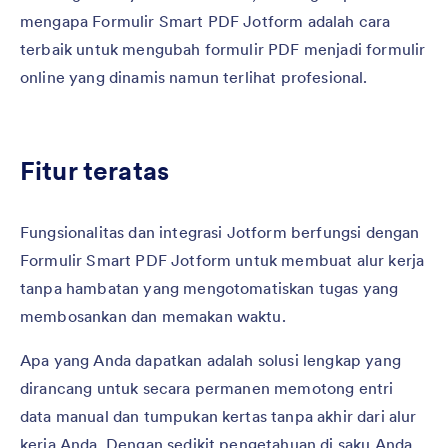
mengapa Formulir Smart PDF Jotform adalah cara
terbaik untuk mengubah formulir PDF menjadi formulir
online yang dinamis namun terlihat profesional.
Fitur teratas
Fungsionalitas dan integrasi Jotform berfungsi dengan
Formulir Smart PDF Jotform untuk membuat alur kerja
tanpa hambatan yang mengotomatiskan tugas yang
membosankan dan memakan waktu.
Apa yang Anda dapatkan adalah solusi lengkap yang
dirancang untuk secara permanen memotong entri
data manual dan tumpukan kertas tanpa akhir dari alur
kerja Anda. Dengan sedikit pengetahuan di saku Anda,