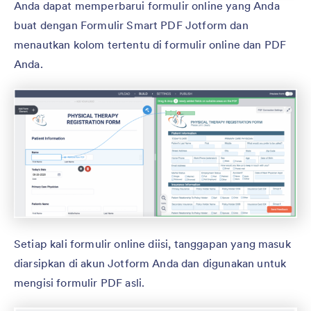
Anda dapat memperbarui formulir online yang Anda
buat dengan Formulir Smart PDF Jotform dan
menautkan kolom tertentu di formulir online dan PDF
Anda.
Setiap kali formulir online diisi, tanggapan yang masuk
diarsipkan di akun Jotform Anda dan digunakan untuk
mengisi formulir PDF asli.