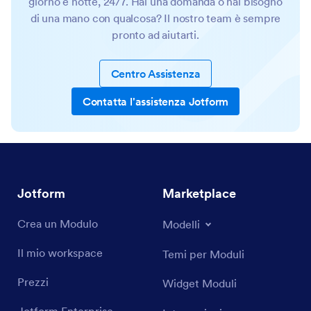
giorno e notte, 24/7. Hai una domanda o hai bisogno
di una mano con qualcosa? Il nostro team è sempre
pronto ad aiutarti.
Centro Assistenza
Contatta l'assistenza Jotform
Jotform
Marketplace
Crea un Modulo
Modelli
Il mio workspace
Temi per Moduli
Prezzi
Widget Moduli
Jotform Enterprise