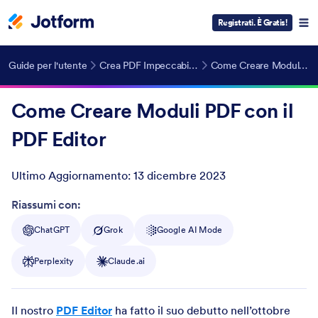
Registrati. È Gratis!
Guide per l'utente
Crea PDF Impeccabili in modo Automatico
Come Creare Moduli PDF con il PDF Editor
Come Creare Moduli PDF con il
PDF Editor
Ultimo Aggiornamento:
13 dicembre 2023
Post ID
Riassumi con:
ChatGPT
Grok
Google AI Mode
Perplexity
Claude.ai
Il nostro
PDF Editor
ha fatto il suo debutto nell’ottobre