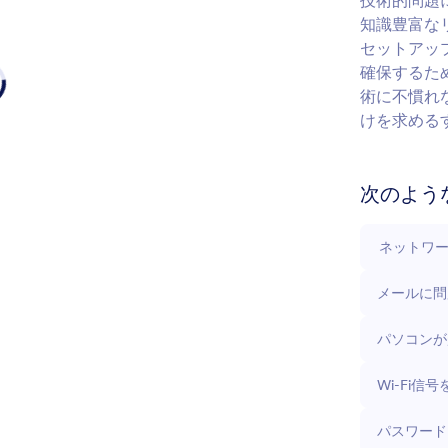
技術的問題
知識豊富な
セットアッ
確保するた
術に不慣れ
けを求める
次のよう
ネットワ
メールに問
パソコンが
Wi-Fi
パスワード