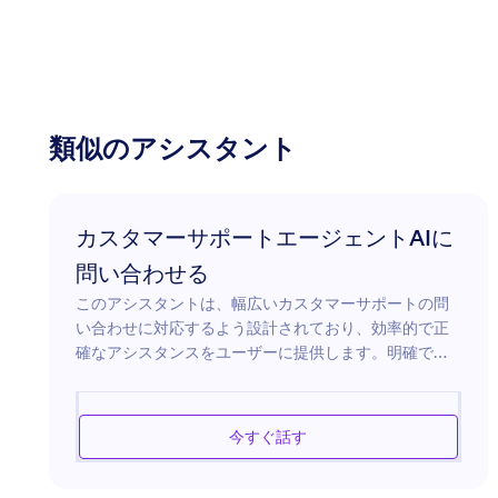
類似のアシスタント
カスタマーサポートエージェントAIに
問い合わせる
このアシスタントは、幅広いカスタマーサポートの問
い合わせに対応するよう設計されており、効率的で正
確なアシスタンスをユーザーに提供します。明確で簡
潔な回答を提供することに重点を置き、技術的な問題
の解決、製品に関する質問への回答、およびさまざま
なトピックについてのガイダンスの提供を支援しま
今すぐ話す
す。ユーザーは、自分のニーズに合わせた迅速で信頼
性のあるサポートを期待でき、忍耐力のあるコミュニ