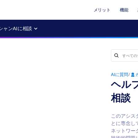
メリット
機能
シャンAIに相談
AIに質問
/
ヘル
相談
このアシス
とに専念し
ネットワー