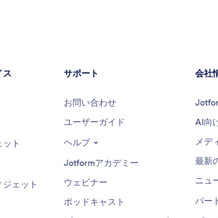
識ベースと問題解決能力を駆使して、顧客満足を向上
させ、信頼を築きます。
イス
サポート
会社
お問い合わせ
Jot
ユーザーガイド
AI向
メデ
ヘルプ
ェット
最新
Jotformアカデミー
ニュ
ウェビナー
ィジェット
パー
ポッドキャスト