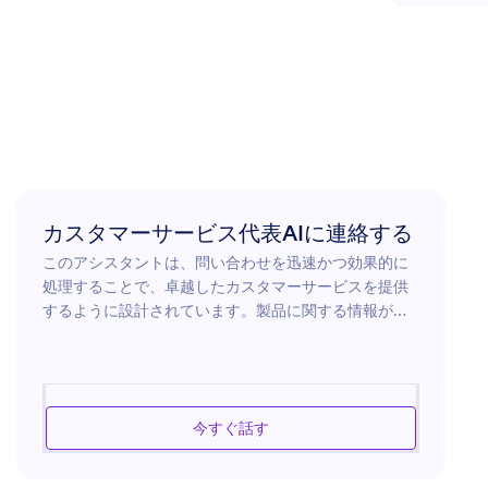
カスタマーサービス代表AIに連絡する
このアシスタントは、問い合わせを迅速かつ効果的に
処理することで、卓越したカスタマーサービスを提供
するように設計されています。製品に関する情報が必
要な場合、サービスの問題に対するサポートが必要な
場合、または複雑な手続きをナビゲートするためのガ
イダンスが必要な場合でも、アシスタントは正確さと
思いやりをもってソリューションを提供する準備が整
今すぐ話す
っています。顧客のニーズを理解し、適切な推奨を提
供し、問題を迅速に解決することにより、シームレス
な体験を保証します。アシスタントは、その広範な知