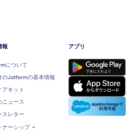
情報
アプリ
formについて
けのJotformの基本情報
ィアキット
のニュース
ースレター
トナーシップ