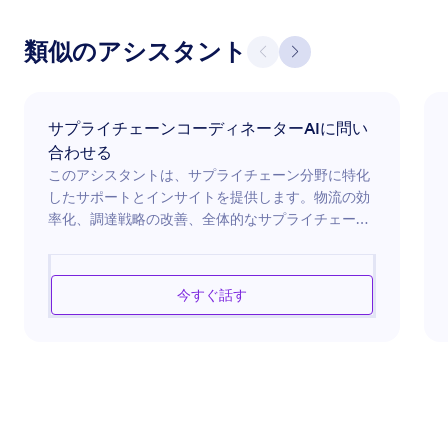
類似のアシスタント
サプライチェーンコーディネーターAIに問い
合わせる
このアシスタントは、サプライチェーン分野に特化
したサポートとインサイトを提供します。物流の効
率化、調達戦略の改善、全体的なサプライチェーン
の効率向上をサポートします。オペレーションの最
適化、サプライヤーの管理、在庫管理の改善を求め
る場合、このAIは価値あるガイダンスを提供する準
今すぐ話す
備が整っています。サプライチェーンの最適化に向
けたツールと技術を駆使し、ビジネスがスムーズか
つ効果的に運営できるよう支援し、コストを削減
し、納品性能を向上させます。