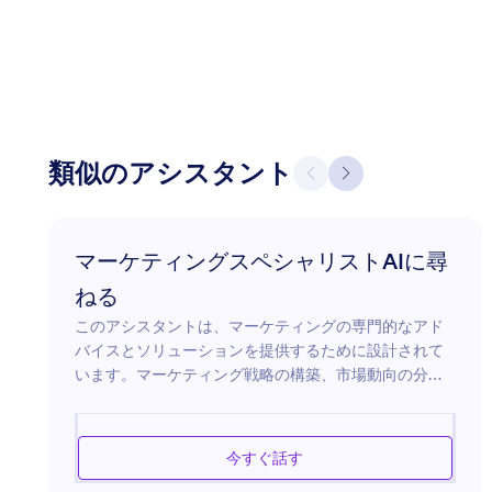
類似のアシスタント
マーケティングスペシャリストAIに尋
ねる
このアシスタントは、マーケティングの専門的なアド
バイスとソリューションを提供するために設計されて
います。マーケティング戦略の構築、市場動向の分
析、広告活動の最適化を支援できます。新製品の発
売、ブランドのオンラインプレゼンスの向上、お客様
との効果的なエンゲージメント方法の模索に関わら
今すぐ話す
ず、このアシスタントは現代のマーケティングの複雑