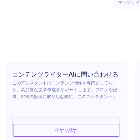
マーケティ
コンテンツライターAIに問い合わせる
このアシスタントはコンテンツ制作を専門としてお
り、高品質な文章作成をサポートします。ブログや記
事、SNSの投稿に取り組む際に、このアシスタントが
クリエイティブで魅力的なコンテンツを作成する手助
けをします。幅広い言語スキルを活用し、最新のトレ
ンドを把握することで、あなたのコンテンツが関連性
と魅力を兼ね備えていることを保証します。また、文
今すぐ話す
章構成やスタイルに関するアドバイスも提供し、読者
に伝わるコンテンツ作成 を手伝ってくれます。