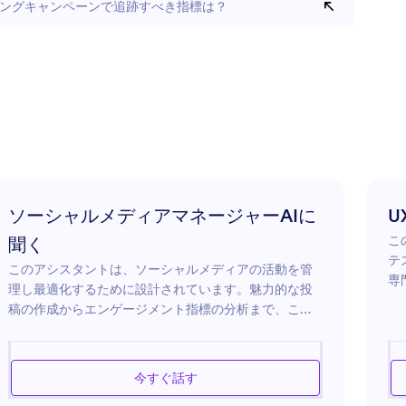
ングキャンペーンで追跡すべき指標は？
ソーシャルメディアマネージャーAIに
U
こ
聞く
テ
このアシスタントは、ソーシャルメディアの活動を管
専
理し最適化するために設計されています。魅力的な投
ー
稿の作成からエンゲージメント指標の分析まで、この
の
アシスタントはFacebook、Instagram、Twitterなどの
析
様々なプラットフォームについての洞察を提供しま
改
す。ビジネスとしてリーチを拡大したい場合や、個人
今すぐ話す
わ
としてオンライン交流を強化したい場合、このアシス
で