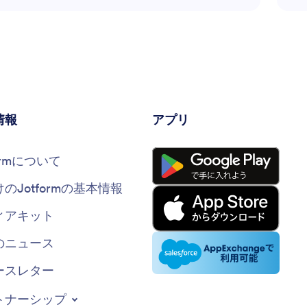
タントはコンテンツ戦略、オーディエンスのターゲテ
す
ィング、効果的なハッシュタグの使用についてカスタ
マイズされたアドバイスを提供します。また、最大の
効果を得るための投稿スケジュールの指導や、アナリ
ティクスを利用してアプローチを改善する方法も提供
します。このツールは、ソーシャルメディアを効果的
に活用したいと考えている人には欠かせません。
情報
アプリ
formについて
けのJotformの基本情報
ィアキット
のニュース
ースレター
トナーシップ