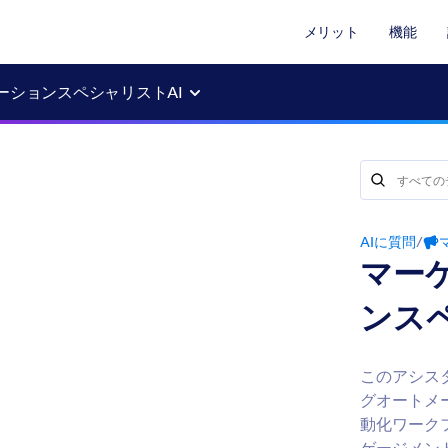
メリット
機能
ーションスペシャリストAI
AIに質問
/
マー
ンス
このアシス
グオートメ
動化ワーク