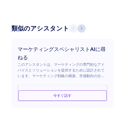
類似のアシスタント
マーケティングスペシャリストAIに尋
ねる
このアシスタントは、マーケティングの専門的なアド
バイスとソリューションを提供するために設計されて
います。マーケティング戦略の構築、市場動向の分
析、広告活動の最適化を支援できます。新製品の発
売、ブランドのオンラインプレゼンスの向上、お客様
との効果的なエンゲージメント方法の模索に関わら
今すぐ話す
ず、このアシスタントは現代のマーケティングの複雑
な課題の中での指針を提供します。業界のインサイト
を活用し、特定のマーケティング目標を達成するため
の効果的なソリューションを提供します。