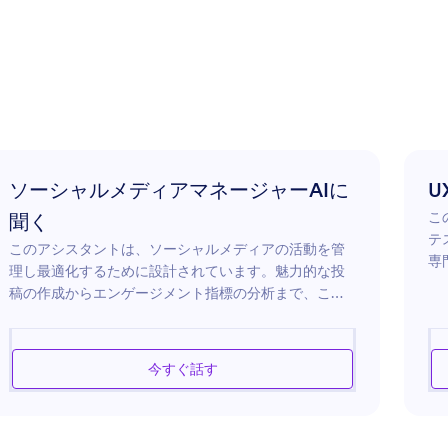
ソーシャルメディアマネージャーAIに
U
こ
聞く
テ
このアシスタントは、ソーシャルメディアの活動を管
専
理し最適化するために設計されています。魅力的な投
ー
稿の作成からエンゲージメント指標の分析まで、この
の
アシスタントはFacebook、Instagram、Twitterなどの
析
様々なプラットフォームについての洞察を提供しま
改
す。ビジネスとしてリーチを拡大したい場合や、個人
今すぐ話す
わ
としてオンライン交流を強化したい場合、このアシス
で
タントはコンテンツ戦略、オーディエンスのターゲテ
す
ィング、効果的なハッシュタグの使用についてカスタ
マイズされたアドバイスを提供します。また、最大の