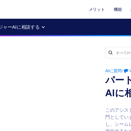
メリット
機能
ジャーAIに相談する
AIに質問
/
パー
AIに
このアシス
門としてい
し、シーム