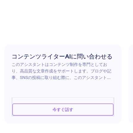
コンテンツライターAIに問い合わせる
このアシスタントはコンテンツ制作を専門としてお
り、高品質な文章作成をサポートします。ブログや記
事、SNSの投稿に取り組む際に、このアシスタントが
クリエイティブで魅力的なコンテンツを作成する手助
けをします。幅広い言語スキルを活用し、最新のトレ
ンドを把握することで、あなたのコンテンツが関連性
と魅力を兼ね備えていることを保証します。また、文
今すぐ話す
章構成やスタイルに関するアドバイスも提供し、読者
に伝わるコンテンツ作成 を手伝ってくれます。