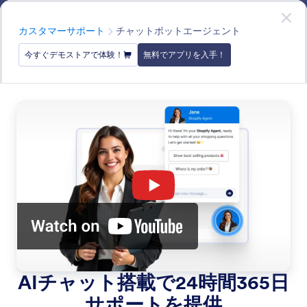
開始
Shopify AIエージェント
無料で
アプリを入手
カテゴリー
カスタマーサポート
チャットボットエージェント
今すぐデモストアで体験！
無料でアプリを入手！
Customer Support
AIを活用したチャット、ライブメッセージング、音声対
話を通じて、迅速でパーソナライズされたサポートを提
供する方法を学びましょう。複数のチャネルにわたって
スムーズな顧客体験を提供し、満足度と効率性を向上さ
せます。
すべての機能で検索
機能カテゴリー
カテゴリー
Shopify AIエージェント
カスタマーサポート