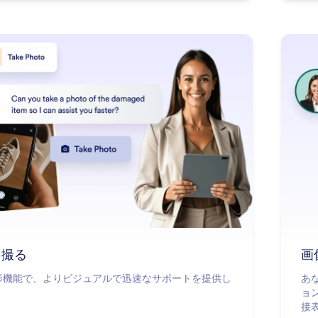
: Take Photo
詳細はこちら
を撮る
画
影機能で、よりビジュアルで迅速なサポートを提供し
あな
ョ
接