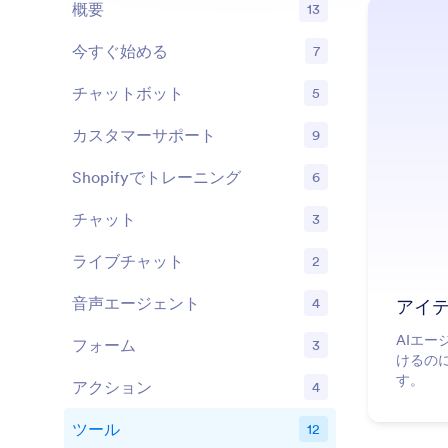
概要
13
今すぐ始める
7
機能
チャットボット
5
機能
カスタマーサポート
9
機能
Shopifyでトレーニング
6
機能
チャット
3
機能
ライブチャット
2
機能
音声エージェント
4
アイ
機能
AIエ
フォーム
3
機能
けるの
す。
アクション
4
機能
ツール
12
機能