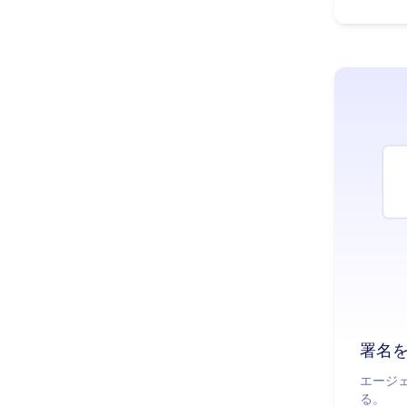
署名
エージ
る。