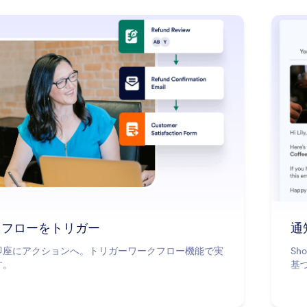
: Trigger Workflow
詳細はこちら
クフローをトリガー
通
即座にアクションへ。トリガーワークフロー機能で実
Sh
す。
基