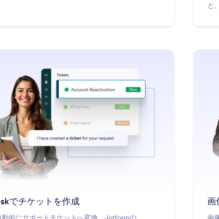
と
ル
: Create a Ticket in Zendesk
詳細はこちら
deskでチケットを作成
画
動的にサポートチケットへ変換。Jotformの
画