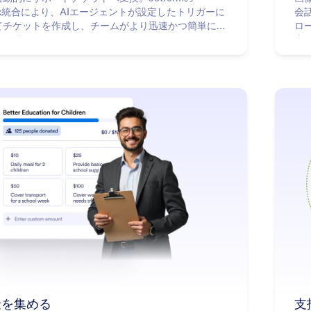
esk統合により、AIエージェントが設定したトリガーに
会
てチケットを作成し、チームがより迅速かつ簡単にサ
ロ
を管理できるようにします。
定
う
: Collect Donations
詳細はこちら
金を集める
支