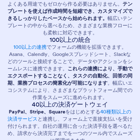
よくある用途でもゼロから作る必要はありません。
テン
プレートを使えば作成時間を短縮でき、カスタマイズで
きるしっかりしたベースから始められます。
幅広いテン
プレートの中から選べるため、さまざまな業務フローに
も柔軟に対応できます。
100以上の統合
100以上の連携
でフォームの機能を拡張できます。
Asana、Calendly、Googleスプレッドシート、Slackな
どのツールと接続することで、データやアクションをシ
ームレスに連携できます。
これらの連携により、手動で
エクスポートすることなく、タスクの自動化、回答の同
期、業務プロセスの簡素化が可能になります
。幅広いエ
コシステムにより、さまざまなプラットフォーム間での
作業をスムーズに進められます。
40以上の決済ゲートウェイ
PayPal、Stripe、Square
をはじめとする
40種類以上の
決済サービス
と連携し、フォーム上で直接支払いを受け
付けられます。自社の運用に合った決済手段を選べるた
め、請求から決済完了までを一つのツール内でスムーズ