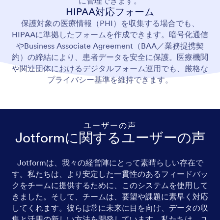
に管理できます。
HIPAA対応フォーム
保護対象の医療情報（PHI）を収集する場合でも、
HIPAAに準拠したフォームを作成できます。暗号化通信
やBusiness Associate Agreement（BAA／業務提携契
約）の締結により、患者データを安全に保護。医療機関
や関連団体におけるデジタルフォーム運用でも、厳格な
プライバシー基準を維持できます。
ユーザーの声
Jotformに関するユーザーの声
Jotformは、我々の経営陣にとって素晴らしい存在で
す。私たちは、より安定した一貫性のあるフィードバッ
クをチームに提供するために、このシステムを使用して
きました。そして、チームは、要望や課題に素早く対応
してくれます。彼らは常に未来に目を向け、データの収
集と活用の新しい方法を開発しています。私たちは、ユ